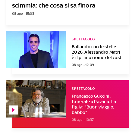
scimmia: che cosa si sa finora
08 ago - 15:03
SPETTACOLO
Ballando con le stelle
2026, Alessandro Matri
è il primo nome del cast
08 ago - 12:09
SPETTACOLO
Francesco Guccini,
funerale a Pavana. La
figlia: "Buon viaggio,
babbo"
08 ago - 10:37