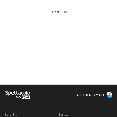
PUBBLICITÀ
ACCEDI A SKY GO
I siti Sky:
Servizi: