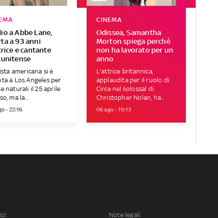
EMA
CINEMA
io a Abbe Lane,
Odissea, Samantha
ta a 93 anni
Morton spiega perché
ttrice e cantante
non ha lavorato per un
tunitense
anno
tista americana si è
L'attrice britannica,
ta a Los Angeles per
applaudita per il ruolo di
e naturali il 25 aprile
Circe nel kolossal di
so, ma la...
Christopher Nolan, ha...
o - 22:16
06 ago - 19:13
izi:
Note legali: