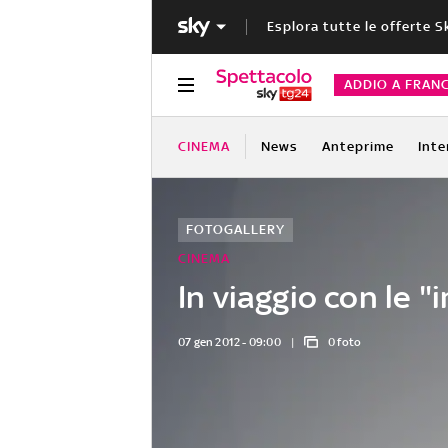
Esplora tutte le offerte S
ADDIO A FRAN
CINEMA
News
Anteprime
Inte
FOTOGALLERY
CINEMA
In viaggio con le 
07 gen 2012 - 09:00
0 foto