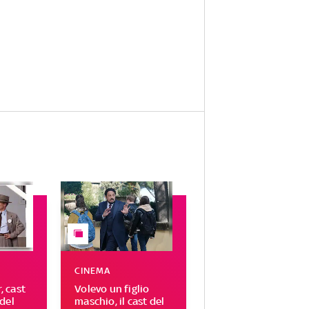
CINEMA
 cast
Volevo un figlio
del
maschio, il cast del