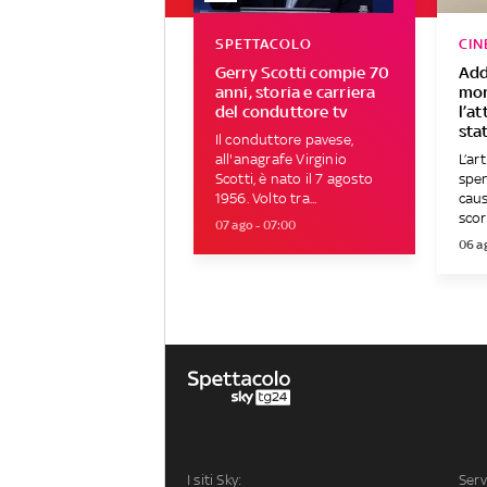
SPETTACOLO
CIN
Gerry Scotti compie 70
Add
anni, storia e carriera
mor
del conduttore tv
l’a
sta
Il conduttore pavese,
all'anagrafe Virginio
L’ar
Scotti, è nato il 7 agosto
spen
1956. Volto tra...
caus
scor
07 ago - 07:00
06 ag
I siti Sky:
Serv