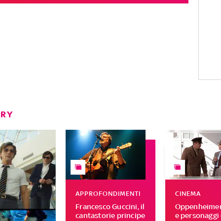
ERY
APPROFONDIMENTI
CINEMA
Francesco Guccini, il
Oppenheimer,
cantastorie principe
e personaggi 