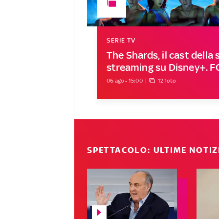
SERIE TV
The Shards, il cast della s
streaming su Disney+. 
06 ago - 15:00
12 foto
SPETTACOLO: ULTIME NOTIZ