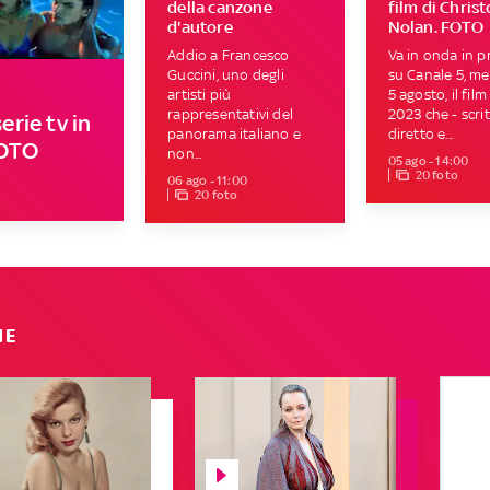
della canzone
film di Chris
d'autore
Nolan. FOTO
Addio a Francesco
Va in onda in p
Guccini, uno degli
su Canale 5, me
artisti più
5 agosto, il film
rappresentativi del
2023 che - scrit
erie tv in
panorama italiano e
diretto e...
FOTO
non...
05 ago - 14:00
20 foto
06 ago - 11:00
20 foto
IE