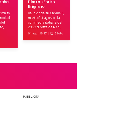
topher
film con Enrico
Brignano
rima tv
Va in onda su Canale 5,
rcoledì
martedì 4 agosto, la
 del
commedia italiana del
to,
2023 diretta da Neri...
04 ago - 18:17
6 foto
PUBBLICITÀ