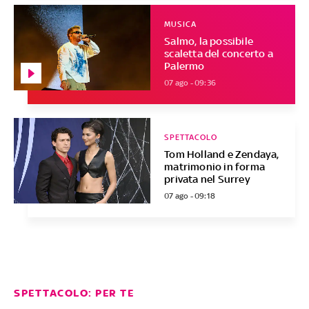
MUSICA
Salmo, la possibile
scaletta del concerto a
Palermo
07 ago - 09:36
SPETTACOLO
Tom Holland e Zendaya,
matrimonio in forma
privata nel Surrey
07 ago - 09:18
SPETTACOLO: PER TE