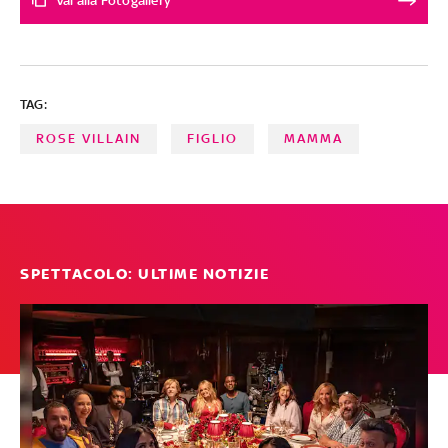
Vai alla Fotogallery
alla recitazione, come Homer Gere (recentemente
avvistato in una scena intima nella serie tv Euphoria) o
Zoë Kravitz
TAG:
ROSE VILLAIN
FIGLIO
MAMMA
SPETTACOLO: ULTIME NOTIZIE