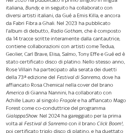
italiana,
Bundy
, e in seguito ha collaborato con
diversi artisti italiani, da Gué a Emis Killa, e ancora
da Fabri Fibra a Ghali. Nel 2023 ha pubblicato
l’album di debutto,
Radio Gotham
, che è composto
da 14 tracce scritte interamente dalla cantautrice,
contiene collaborazioni con artisti come Tedua,
Geolier, Carl Brave, Elisa, Salmo, Tony Effe e Gué ed è
stato certificato disco di platino. Nello stesso anno,
Rose Villain ha partecipato alla serata dei duetti
della 73ª edizione del
Festival di Sanremo
, dove ha
affiancato Rosa Chemical nella cover del brano
America
di Gianna Nannini, ha collaborato con
Achille Lauro al singolo
Fragole
e ha affiancato Mago
Forest come co-conduttrice del programma
GialappaShow
. Nel 2024 ha gareggiato per la prima
volta al
Festival di Sanremo
con il brano
Click Boom!
,
poi certificato triplo disco di platino, e ha duettato