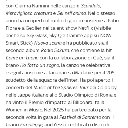
con Gianna Nannini nelle canzoni
Scandalo
,
Meravigliosa creatura
e
Sei nell’anima
. Nello stesso
anno ha ricoperto il ruolo di giudice insieme a Fabri
Fibra e a Geolier nel talent show Netflix (visibile
anche su Sky Glass, Sky Q e tramite app su NOW
Smart Stick)
Nuova scena
e ha pubblicato sia il
secondo album
Radio Sakura
, che contiene la hit
Come un tuono
con la collaborazione di Gué, sia il
brano
Ho fatto un sogno
, la canzone celebrativa
eseguita insieme a Tananai e a Madame per il 20º
scudetto della squadra dell’Inter. Ha poi aperto i
concerti del
Music of the Spheres Tour
dei Coldplay
nelle tappe italiane allo Stadio Olimpico di Roma e
ha vinto il Premio d’impatto ai Billboard Italia
Women in Music. Nel 2025 ha partecipato per la
seconda volta in gara al
Festival di Sanremo
con il
brano
Fuorilegge
, anch’esso certificato disco di