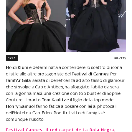
1/17
©Getty
Heidi Klum
è determinata a contendere lo scettro di icona
di stile alle altre protagoniste del
Festival di Cannes
. Per
l'
amfAr Gala
, serata di beneficenza ad alto tasso di glamour
che si svolge a Cap d'Antibes, ha sfoggiato l'abito da sera
con la gonna maxi, una crezione con top bustier di Sophie
Couture. Il marito
Tom Kaulitz
e il figlio della top model
Henry Samuel
fanno fatica a posare con lei al photocall
dell'Hotel du Cap-Eden-Roc. Il ritratto di famiglia è
comunque riuscito.
Festival Cannes, il red carpet de La Bola Negra,