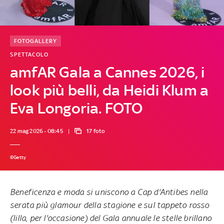
FOTOGALLERY
SPETTACOLO
amfAR Gala a Cannes 2026, i
look più belli, da Heidi Klum a
Eva Longoria. FOTO
22 mag 2026 - 08:45
17 foto
©Getty
Beneficenza e moda si uniscono a Cap d'Antibes nella
serata più glamour della stagione e sul tappeto rosso
(lilla, per l'occasione) del Gala annuale le stelle brillano