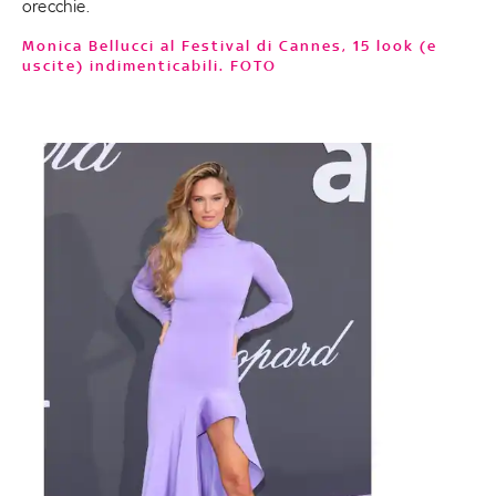
orecchie.
Monica Bellucci al Festival di Cannes, 15 look (e
uscite) indimenticabili. FOTO