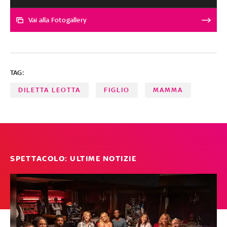
sui social
Vai alla Fotogallery
TAG:
DILETTA LEOTTA
FIGLIO
MAMMA
SPETTACOLO: ULTIME NOTIZIE