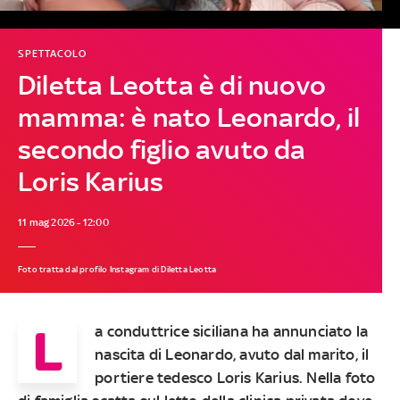
SPETTACOLO
Diletta Leotta è di nuovo
mamma: è nato Leonardo, il
secondo figlio avuto da
Loris Karius
11 mag 2026 - 12:00
Foto tratta dal profilo Instagram di Diletta Leotta
L
a conduttrice siciliana ha annunciato la
nascita di Leonardo, avuto dal marito, il
portiere tedesco Loris Karius. Nella foto