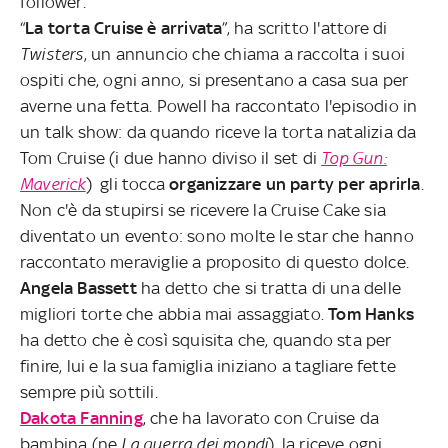
follower.
“
La torta Cruise è arrivata
”, ha scritto l'attore di
Twisters
, un annuncio che chiama a raccolta i suoi
ospiti che, ogni anno, si presentano a casa sua per
averne una fetta. Powell ha raccontato l'episodio in
un talk show: da quando riceve la torta natalizia da
Tom Cruise (i due hanno diviso il set di
Top Gun:
Maverick
) gli tocca
organizzare un party per aprirla
.
Non c'è da stupirsi se ricevere la Cruise Cake sia
diventato un evento: sono molte le star che hanno
raccontato meraviglie a proposito di questo dolce.
Angela Bassett
ha detto che si tratta di una delle
migliori torte che abbia mai assaggiato.
Tom Hanks
ha detto che è così squisita che, quando sta per
finire, lui e la sua famiglia iniziano a tagliare fette
sempre più sottili.
Dakota Fanning
, che ha lavorato con Cruise da
bambina (ne
La guerra dei mondi
), la riceve ogni