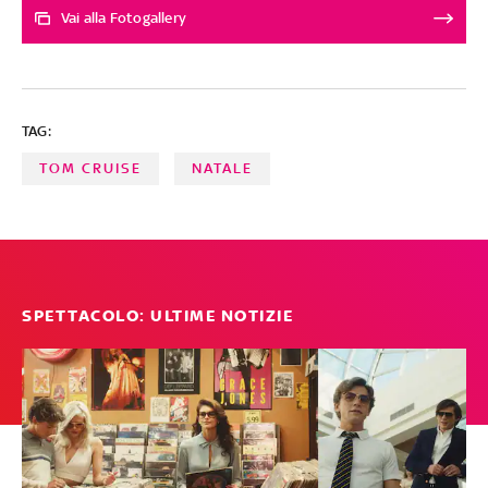
stagione vincono le creazioni dallo spirito gioioso. Il
Vai alla Fotogallery
velluto regna sovrano. Le paillettes abbondano. La
regola è: essere eleganti senza fare troppo sul serio.
Ecco qualche celebrity look a cui ispirarsi A cura di
Vittoria Romagnuolo
TAG:
TOM CRUISE
NATALE
SPETTACOLO: ULTIME NOTIZIE