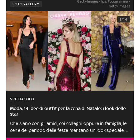
Getty Images - Ipa/Fotogramma -
FOTOGALLERY
Getty Images
1/14
SPETTACOLO
Moda, 14 idee di outfit per la cena di Natale: i look delle
star
Che siano con gli amici, coi colleghi oppure in famiglia, le
cene del periodo delle feste meritano un look speciale.
Dal tailleur al minidress, all'abito lungo, in questa