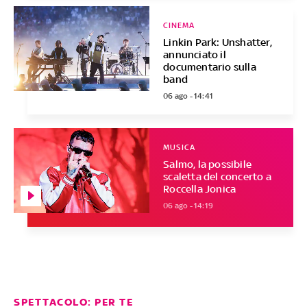
CINEMA
Linkin Park: Unshatter,
annunciato il
documentario sulla
band
06 ago - 14:41
MUSICA
Salmo, la possibile
scaletta del concerto a
Roccella Jonica
06 ago - 14:19
SPETTACOLO: PER TE