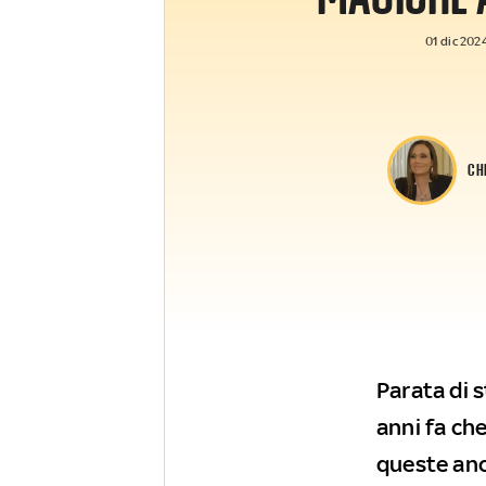
01 dic 2024
CH
Parata di s
anni fa ch
queste anch