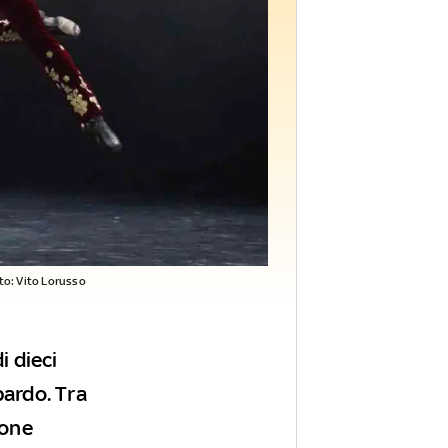
to: Vito Lorusso
i dieci
bardo. Tra
ione