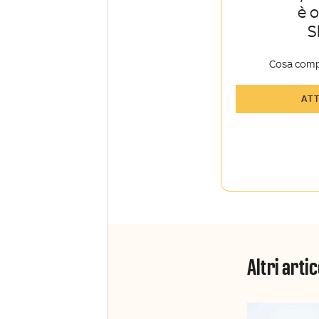
è 
S
Cosa comp
Tutti gli art
AT
Sky Sport I
Approfondim
vista autore
La newslett
Insider e Sk
Altri artic