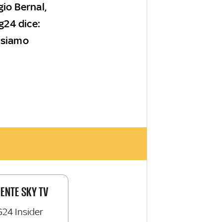
gio Bernal,
Tg24 dice:
i siamo
IENTE SKY TV
G24 Insider