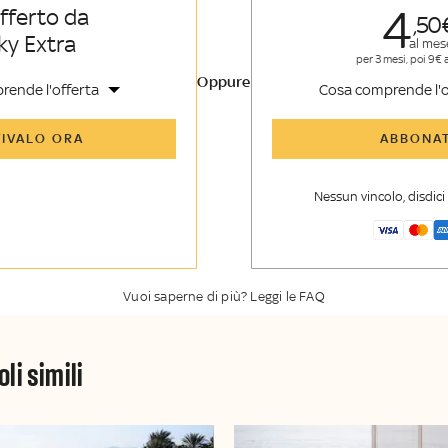
4
offerto da
50
ky Extra
al mes
per 3 mesi, poi 9€ 
Oppure
rende l'offerta
Cosa comprende l'o
icoli di Sky TG24 Insider e
Tutti gli articoli di Sk
TIVALO ORA
ABBONAT
nsider
enti, opinioni e punti di
Approfondimenti
,
opi
voli
vista autorevoli
Nessun vincolo, disdic
er esclusiva di Sky TG24
La newsletter esclusiv
y Sport Insider
Insider
Vuoi saperne di più? Leggi le FAQ
oli simili