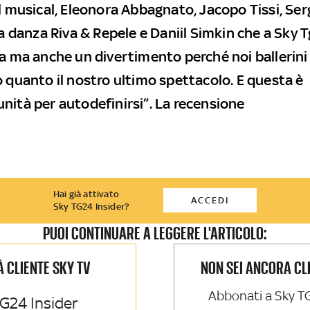
el musical, Eleonora Abbagnato, Jacopo Tissi, Ser
la danza Riva & Repele e Daniil Simkin che a Sky 
da ma anche un divertimento perché noi ballerin
o quanto il nostro ultimo spettacolo. E questa è
nità per autodefinirsi”. La recensione
Hai già attivato
ACCEDI
Sky TG24 Insider?
PUOI CONTINUARE A LEGGERE L'ARTICOLO:
IÀ CLIENTE SKY TV
NON SEI ANCORA CL
Abbonati a Sky T
G24 Insider