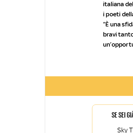
italiana d
i poeti del
“È una sfi
bravi tant
un’opportu
SE SEI G
Sky T