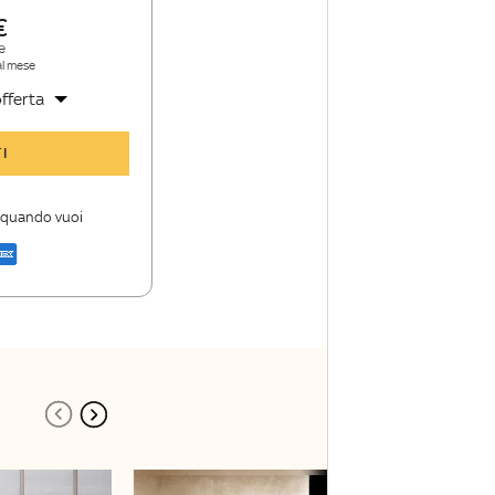
e
al mese
fferta
y TG24 Insider
I
nioni e punti di
i quando vuoi
a di Sky TG24