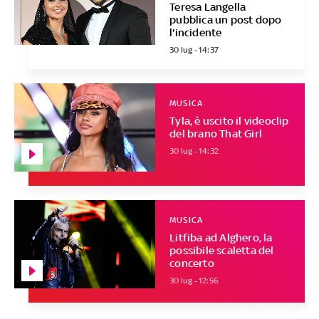
Teresa Langella
pubblica un post dopo
l'incidente
30 lug - 14:37
MUSICA
Tyla, è uscito il videoclip
del brano That Girl
30 lug - 14:32
MUSICA
Litfiba ad Alghero, la
possibile scaletta del
concerto
30 lug - 12:56