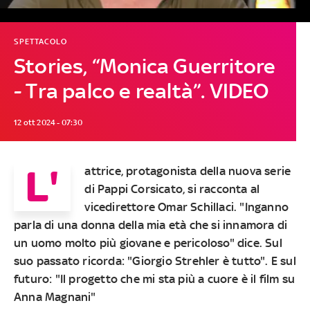
SPETTACOLO
Stories, “Monica Guerritore
- Tra palco e realtà”. VIDEO
12 ott 2024 - 07:30
L'
attrice, protagonista della nuova serie
di Pappi Corsicato, si racconta al
vicedirettore Omar Schillaci. "Inganno
parla di una donna della mia età che si innamora di
un uomo molto più giovane e pericoloso" dice. Sul
suo passato ricorda: "Giorgio Strehler è tutto". E sul
futuro: "Il progetto che mi sta più a cuore è il film su
Anna Magnani"