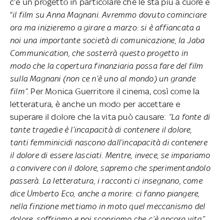
c’è un progetto in particolare che le sta più a cuore è
“
il film su Anna Magnani. Avremmo dovuto cominciare
ora ma inizieremo a girare a marzo: si è affiancata a
noi una importante società di comunicazione, la Jaba
Communication, che sosterrà questo progetto in
modo che la copertura finanziaria possa fare del film
sulla Magnani (non ce n’è uno al mondo) un grande
film”.
Per Monica Guerritore il cinema, così come la
letteratura, è anche un modo per accettare e
superare il dolore che la vita può causare:
“La fonte di
tante tragedie è l’incapacità di contenere il dolore,
tanti femminicidi nascono dall’incapacità di contenere
il dolore di essere lasciati. Mentre, invece, se impariamo
a convivere con il dolore, sapremo che sperimentandolo
passerà. La letteratura, i racconti ci insegnano, come
dice Umberto Eco, anche a morire: ci fanno piangere,
nella finzione mettiamo in moto quel meccanismo del
dolore, soffriamo e poi scopriamo che c’è ancora vita”.