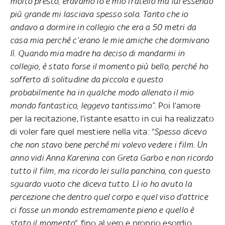
molto presto, eravamo io e mio fratello ma lui essendo
più grande mi lasciava spesso sola. Tanto che io
andavo a dormire in collegio che era a 50 metri da
casa mia perché c’erano le mie amiche che dormivano
lì. Quando mia madre ha deciso di mandarmi in
collegio, è stato forse il momento più bello, perché ho
sofferto di solitudine da piccola e questo
probabilmente ha in qualche modo allenato il mio
mondo fantastico, leggevo tantissimo”.
Poi l’amore
per la recitazione, l’istante esatto in cui ha realizzato
di voler fare quel mestiere nella vita: “
Spesso dicevo
che non stavo bene perché mi volevo vedere i film. Un
anno vidi Anna Karenina con Greta Garbo e non ricordo
tutto il film, ma ricordo lei sulla panchina, con questo
sguardo vuoto che diceva tutto. Lì io ho avuto la
percezione che dentro quel corpo e quel viso d’attrice
ci fosse un mondo estremamente pieno e quello è
stato il momento
”, fino al vero e proprio esordio