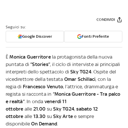
CONDIVIDI
Seguici su:
Google Discover
Fonti Preferite
È
Monica Guerritore
la protagonista della nuova
puntata di
“Stories”
, il ciclo di interviste ai principali
interpreti dello spettacolo di
Sky TG24
. Ospite del
vicedirettore della testata
Omar Schillaci
, con la
regia di
Francesco Venuto
,
l’attrice, drammaturga e
regista si racconta in
“Monica Guerritore - Tra palco
e realtà”
. In onda
venerdì 11
ottobre
alle
21.00
su
Sky TG24
,
sabato 12
ottobre
alle
13.30
su
Sky Arte
e sempre
disponibile
On Demand
.