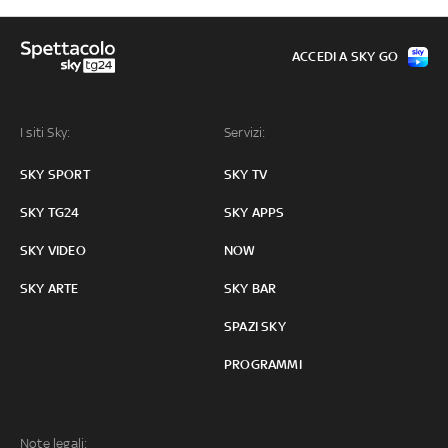
ACCEDI A SKY GO
I siti Sky:
Servizi:
SKY SPORT
SKY TV
SKY TG24
SKY APPS
SKY VIDEO
NOW
SKY ARTE
SKY BAR
SPAZI SKY
PROGRAMMI
Note legali: