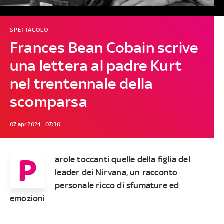
SPETTACOLO
Frances Bean Cobain scrive
una lettera al padre Kurt
nel trentennale della
scomparsa
07 apr 2024 - 07:30
P
arole toccanti quelle della figlia del
leader dei Nirvana, un racconto
personale ricco di sfumature ed
emozioni