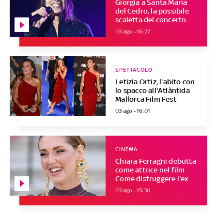
Giorgia a Santa Maria
del Cedro, la possibile
scaletta del concerto
03 ago - 16:27
SPETTACOLO
Letizia Ortiz, l'abito con
lo spacco all'Atlàntida
Mallorca Film Fest
03 ago - 16:01
CINEMA
Chiara Ferragni debutta
come attrice nel film
Come distruggere l'ex
03 ago - 15:30