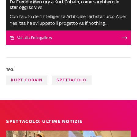
Da Freddie Mercury a Kurt Cobain, come sarebbero le
star oggi se vive
Con l’aiuto dell’Intelligenza Artificiale l’artista turco Alper
Yesiltas ha sviluppato il progetto As if nothing
happened, che immagina come sarebbero i realistici
ritratti invecchiati di alcune celebrità “se non fossero
Vai alla Fotogallery
accaduti loro grandi eventi”. Tra le rughe dell’icona pop
Madonna e la canizie del leggendario Freddie Mercury,
Yesiltas apre le sliding doors delle vite degli artisti
TAG:
KURT COBAIN
SPETTACOLO
SPETTACOLO: ULTIME NOTIZIE