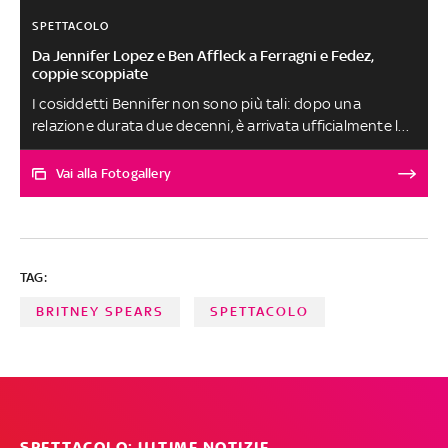
SPETTACOLO
Da Jennifer Lopez e Ben Affleck a Ferragni e Fedez,
coppie scoppiate
I cosiddetti Bennifer non sono più tali: dopo una
relazione durata due decenni, è arrivata ufficialmente la
parola fine al secondo capitolo della relazione tra i due
divi. Da loro all'altra coppia dal 'nome-macedonia' (i
Vai alla Fotogallery
Ferragnez) fino ai Vip che si sono lasciati nel 2023,
scopriamo tutte le star che si sono dette addio a livello
amoroso negli ultimi mesi
TAG:
BRITNEY SPEARS
SPETTACOLO
SPETTACOLO: ULTIME NOTIZIE