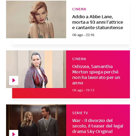
CINEMA
Addio a Abbe Lane,
morta a 93 anni l’attrice
e cantante statunitense
06 ago - 22:16
CINEMA
Odissea, Samantha
Morton spiega perché
non ha lavorato per un
anno
06 ago - 19:13
SERIE TV
War - Il divorzio del
secolo, il teaser del legal
drama Sky Original