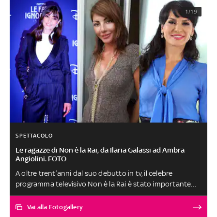
1/19
SPETTACOLO
Le ragazze di Non è la Rai, da Ilaria Galassi ad Ambra
Angiolini. FOTO
A oltre trent’anni dal suo debutto in tv, il celebre
programma televisivo Non è la Rai è stato importante
trampolino di lancio per numerosi volti noti dello
spettacolo italiano. Prime su tutte le sue celebri
Vai alla Fotogallery
“ragazze”, molte delle quali oggi attrici, cantanti,