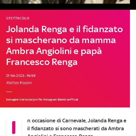
SPETTACOLO
Jolanda Renga e il fidanzato
si mascherano da mamma
Ambra Angiolini e papà
Francesco Renga
21 feb 2023 - 16:58
Matteo Rossini
Immagine tratta dal profilo Instagram @ambraofficial
I
n occasione di Carnevale, Jolanda Renga e
il fidanzato si sono mascherati da Ambra