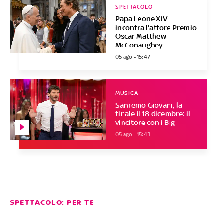
SPETTACOLO
Papa Leone XIV
incontra l'attore Premio
Oscar Matthew
McConaughey
05 ago - 15:47
MUSICA
Sanremo Giovani, la
finale il 18 dicembre: il
vincitore con i Big
05 ago - 15:43
SPETTACOLO: PER TE