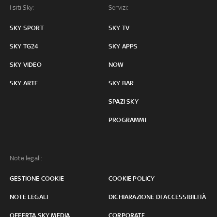
I siti Sky:
Servizi:
SKY SPORT
SKY TV
SKY TG24
SKY APPS
SKY VIDEO
NOW
SKY ARTE
SKY BAR
SPAZI SKY
PROGRAMMI
Note legali:
GESTIONE COOKIE
COOKIE POLICY
NOTE LEGALI
DICHIARAZIONE DI ACCESSIBILITÀ
OFFERTA SKY MEDIA
CORPORATE