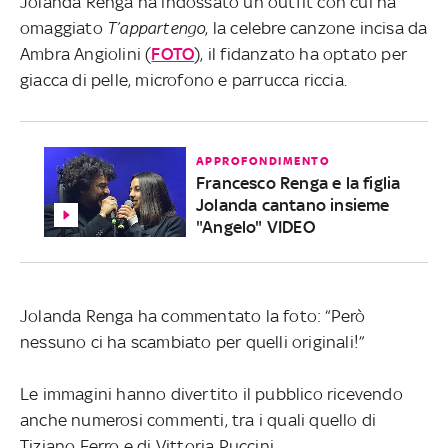
Jolanda Renga ha indossato un outfit con cui ha
omaggiato
T’appartengo
, la celebre canzone incisa da
Ambra Angiolini (
FOTO
), il fidanzato ha optato per
giacca di pelle, microfono e parrucca riccia.
APPROFONDIMENTO
Francesco Renga e la figlia
Jolanda cantano insieme
"Angelo" VIDEO
Jolanda Renga ha commentato la foto: “Però
nessuno ci ha scambiato per quelli originali!”
Le immagini hanno divertito il pubblico ricevendo
anche numerosi commenti, tra i quali quello di
Tiziano Ferro e di Vittoria Puccini.