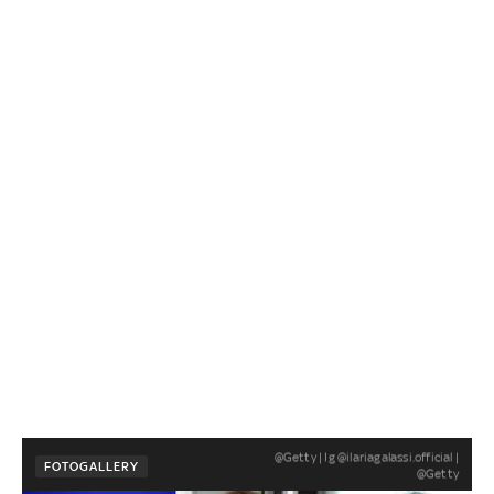
@Getty | Ig @ilariagalassi.official |
FOTOGALLERY
@Getty