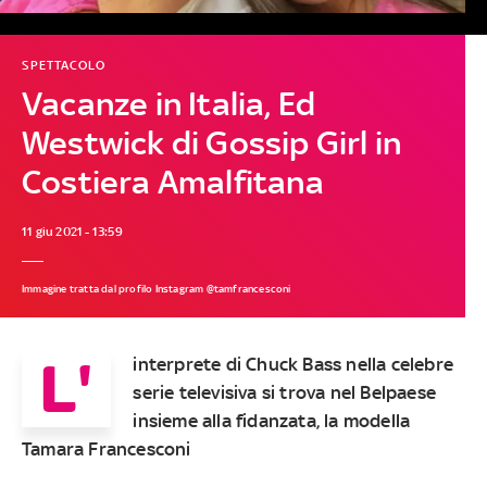
SPETTACOLO
Vacanze in Italia, Ed
Westwick di Gossip Girl in
Costiera Amalfitana
11 giu 2021 - 13:59
Immagine tratta dal profilo Instagram @tamfrancesconi
L'
interprete di Chuck Bass nella celebre
serie televisiva si trova nel Belpaese
insieme alla fidanzata, la modella
Tamara Francesconi