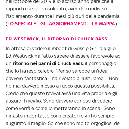
nell'ottobre del 2019 e lo scorso anno pare che il
rapporto si sia consolidato, avendo condiviso
l'isolamento durante i mesi più duri della pandemia
(
LO SPECIALE
-
GLI AGGIORNAMENTI
-
LA MAPPA
).
ED WESTWICK, IL RITORNO DI CHUCK BASS
In attesa di vedere il reboot di Gossip Girl, a luglio,
Ed Westwick ha fatto sapere di essere favorevole ad
un
ritorno nei panni di Chuck Bass
, il personaggio
che lo ha reso celebre. “Penso sarebbe un’idea
davvero fantastica – ha rivelato a Just Jared. - Non
ho mai davvero messo a fuoco questa possibilità.
Credo che questo revival avrà una vita propria e gli
auguro il meglio. Sono davvero curioso di vedere
come verrà e come lo metteranno in scena. Sono
rimasto in contatto con i creatori e gli ho sempre
augurato il meglio. So che sono molto orgogliosi del