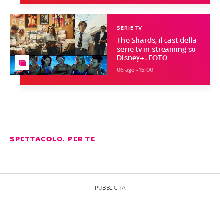
SERIE TV
The Shards, il cast della
serie tv in streaming su
Disney+. FOTO
06 ago - 15:00
SPETTACOLO: PER TE
PUBBLICITÀ