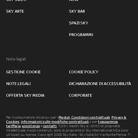
SKY ARTE
SKY BAR
SPAZI SKY
PROGRAMMI
Note legali:
GESTIONE COOKIE
COOKIE POLICY
NOTE LEGALI
DICHIARAZIONE DI ACCESSIBILITÀ
OFFERTA SKY MEDIA
CORPORATE
Per il consumatore clicca qui per i
Moduli, Condizioni contrattuali
,
Privacy &
Cookies
,
informazioni sulle modifiche contrattuali
o per
trasparenza
tariffaria
,
assistenza
e
contatti
. Tutti i marchi Sky e i diritti di proprietà
intellettuale in essi contenuti, sono di proprietà di Sky international AG e sono
utilizzati su licenza. Copyright 2026 Sky Italia - Sky Italia Srl Via Monte Penice, 7 -