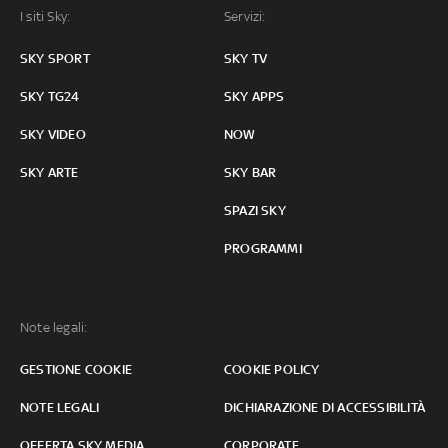
I siti Sky:
Servizi:
SKY SPORT
SKY TV
SKY TG24
SKY APPS
SKY VIDEO
NOW
SKY ARTE
SKY BAR
SPAZI SKY
PROGRAMMI
Note legali:
GESTIONE COOKIE
COOKIE POLICY
NOTE LEGALI
DICHIARAZIONE DI ACCESSIBILITÀ
OFFERTA SKY MEDIA
CORPORATE