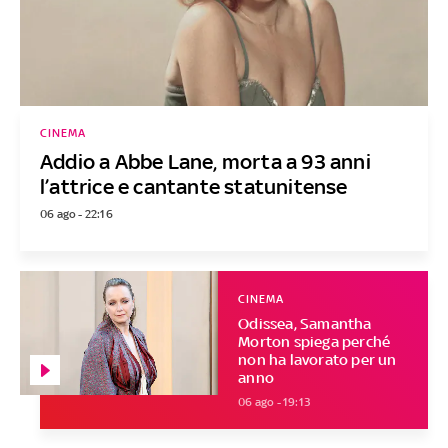
CINEMA
Addio a Abbe Lane, morta a 93 anni
l’attrice e cantante statunitense
06 ago - 22:16
CINEMA
Odissea, Samantha
Morton spiega perché
non ha lavorato per un
anno
06 ago - 19:13