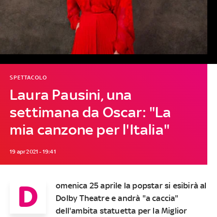
SPETTACOLO
Laura Pausini, una
settimana da Oscar: "La
mia canzone per l'Italia"
19 apr 2021 - 19:41
D
omenica 25 aprile la popstar si esibirà al
Dolby Theatre e andrà "a caccia"
dell'ambita statuetta per la Miglior