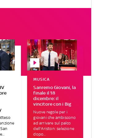
MUSICA
IV
Sanremo Giovani, la
tore
finale il 18
r
dicembre: il
vincitore con i Big
y
Nuove regole per i
atteso
giovani che ambiscono
tenzione
ad arrivare sul palco
i San
dell'Ariston: selezione
...
dopo...