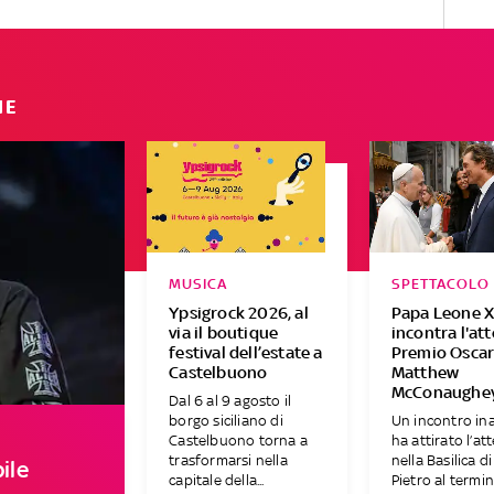
IE
MUSICA
SPETTACOLO
Ypsigrock 2026, al
Papa Leone X
via il boutique
incontra l'at
festival dell’estate a
Premio Osca
Castelbuono
Matthew
McConaughe
Dal 6 al 9 agosto il
borgo siciliano di
Un incontro in
Castelbuono torna a
ha attirato l’at
trasformarsi nella
nella Basilica d
ile
capitale della...
Pietro al termine