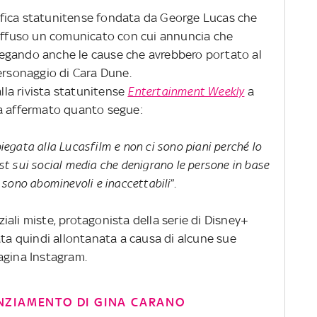
fica statunitense fondata da George Lucas che
diffuso un comunicato con cui annuncia che
spiegando anche le cause che avrebbero portato al
personaggio di Cara Dune.
alla rivista statunitense
Entertainment Weekly
a
ha affermato quanto segue:
gata alla Lucasfilm e non ci sono piani perché lo
post sui social media che denigrano le persone in base
se sono abominevoli e inaccettabili
”.
rziali miste, protagonista della serie di Disney+
ata quindi allontanata a causa di alcune sue
agina Instagram.
CENZIAMENTO DI GINA CARANO