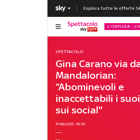
Esplora tutte le offerte S
L'ODISSEA - L
SPETTACOLO
Gina Carano via d
Mandalorian:
“Abominevoli e
inaccettabili i suo
sui social"
11 feb 2021 - 16:35