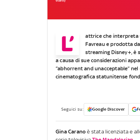
©Getty
L’
attrice che interpreta
Favreau e prodotta da 
streaming Disney+, è s
a causa di sue considerazioni appa
“abhorrent and unacceptable” nel 
cinematografica statunitense fon
Seguici su:
Google Discover
F
Gina Carano
è stata licenziata e a
serie televisiva
The Mandalorian
.