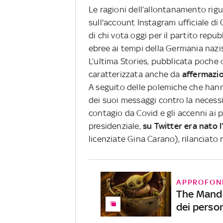
Le ragioni dell’allontanamento rig
sull'account Instagram ufficiale di
di chi vota oggi per il partito repu
ebree ai tempi della Germania nazi
L’ultima Stories, pubblicata poche o
caratterizzata anche da
affermazio
A seguito delle polemiche che hann
dei suoi messaggi contro la necessi
contagio da Covid e gli accenni ai po
presidenziale,
su Twitter era nato
licenziate Gina Carano), rilanciato 
APPROFON
The Manda
dei perso