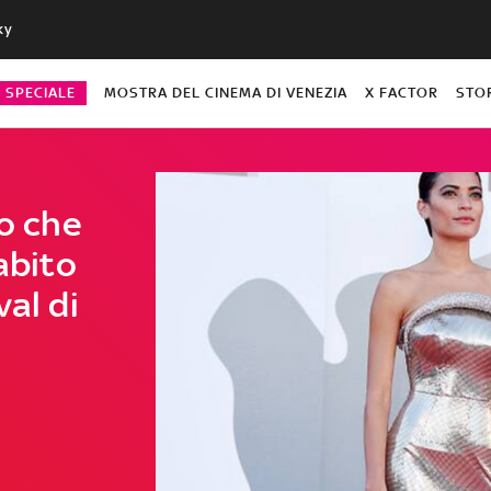
ky
O SPECIALE
MOSTRA DEL CINEMA DI VENEZIA
X FACTOR
STO
lo che
abito
val di