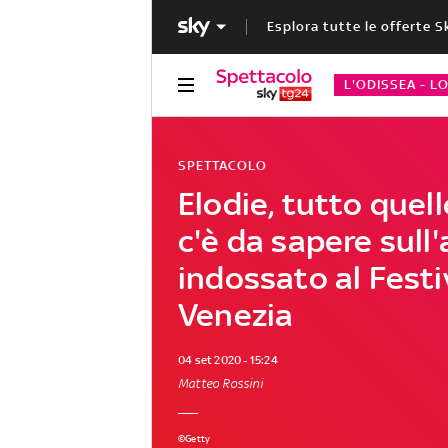
Esplora tutte le offerte S
L'ODISSEA - L
SPETTACOLO
Elodie, tutto quel
c'è da sapere sull'
indossato al Festi
Venezia
04 set 2020 - 15:24
Matteo Rossini
©Getty