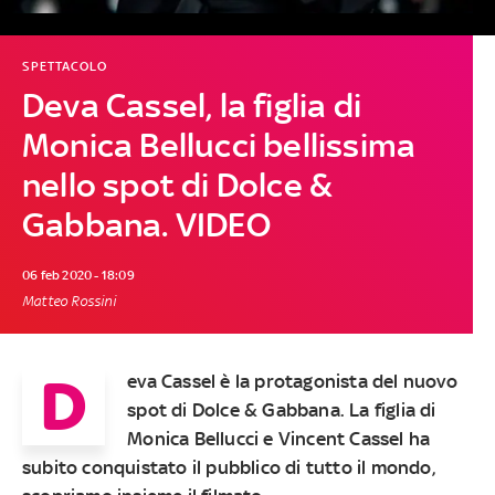
SPETTACOLO
Deva Cassel, la figlia di
Monica Bellucci bellissima
nello spot di Dolce &
Gabbana. VIDEO
06 feb 2020 - 18:09
Matteo Rossini
D
eva Cassel
è la protagonista del nuovo
spot di Dolce & Gabbana. La figlia di
Monica Bellucci
e
Vincent Cassel
ha
subito conquistato il pubblico di tutto il mondo,