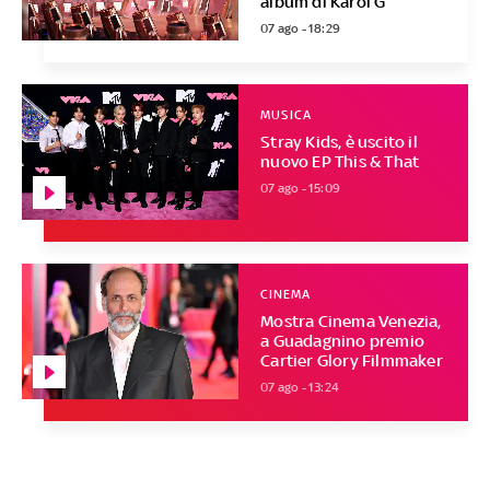
album di Karol G
07 ago - 18:29
MUSICA
Stray Kids, è uscito il
nuovo EP This & That
07 ago - 15:09
CINEMA
Mostra Cinema Venezia,
a Guadagnino premio
Cartier Glory Filmmaker
07 ago - 13:24