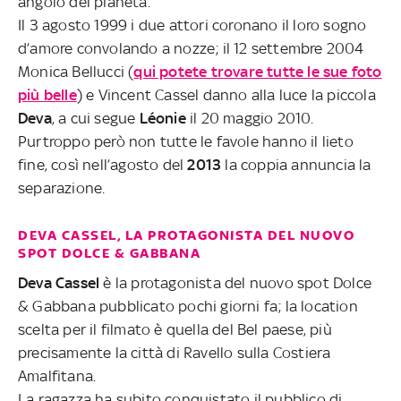
angolo del pianeta.
Il 3 agosto 1999 i due attori coronano il loro sogno
d’amore convolando a nozze; il 12 settembre 2004
Monica Bellucci (
qui potete trovare tutte le sue foto
più belle
) e Vincent Cassel danno alla luce la piccola
Deva
, a cui segue
Léonie
il 20 maggio 2010.
Purtroppo però non tutte le favole hanno il lieto
fine, così nell’agosto del
2013
la coppia annuncia la
separazione.
DEVA CASSEL, LA PROTAGONISTA DEL NUOVO
SPOT DOLCE & GABBANA
Deva Cassel
è la protagonista del nuovo spot Dolce
& Gabbana pubblicato pochi giorni fa; la location
scelta per il filmato è quella del Bel paese, più
precisamente la città di Ravello sulla Costiera
Amalfitana.
La ragazza ha subito conquistato il pubblico di