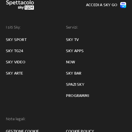
ACCEDI A SKY GO
I siti Sky:
Servizi:
SKY SPORT
SKY TV
SKY TG24
SKY APPS
SKY VIDEO
NOW
SKY ARTE
SKY BAR
SPAZI SKY
PROGRAMMI
Note legali:
GESTIONE COOKIE
COOKIE POLICY