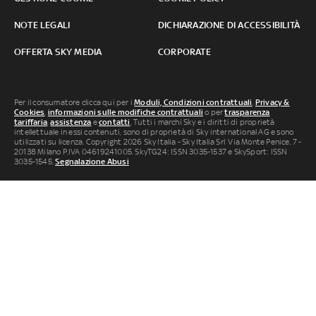
NOTE LEGALI
DICHIARAZIONE DI ACCESSIBILITÀ
OFFERTA SKY MEDIA
CORPORATE
Per il consumatore clicca qui per i
Moduli, Condizioni contrattuali
,
Privacy &
Cookies
,
informazioni sulle modifiche contrattuali
o per
trasparenza
tariffaria
,
assistenza
e
contatti
. Tutti i marchi Sky e i diritti di proprietà
intellettuale in essi contenuti, sono di proprietà di Sky international AG e sono
utilizzati su licenza. Copyright 2026 Sky Italia - Sky Italia Srl Via Monte Penice, 7 -
20138 Milano P.IVA 04619241005. SkyTG24: ISSN 3035-1537 e SkySport: ISSN
3035-1545.
Segnalazione Abusi