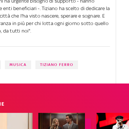
hi ha urgente bisogno di supporto - hanno
nti beneficiari -. Tiziano ha scelto di dedicare la
ittà che l'ha visto nascere, sperare e sognare. E
nza in più per chi lotta ogni giorno sotto quello
, da tutti noi".
MUSICA
TIZIANO FERRO
IE