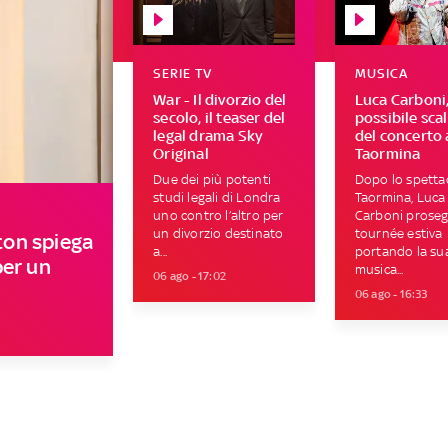
SERIE TV
MUSICA
War - Il divorzio del
Luca Carboni,
secolo, il teaser del
possibile sca
legal drama Sky
del concerto 
Original
Taormina
Due dei più potenti
Dopo lo spetta
studi legali di Londra
Taormina, Luca
uno contro l’altro per
Carboni proseg
un divorzio destinato
tournée estiva
on spiega
a...
portando la su
per un
musica...
06 ago - 17:02
06 ago - 16:33