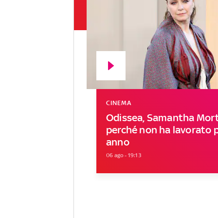
CINEMA
Odissea, Samantha Mort
perché non ha lavorato 
anno
06 ago - 19:13