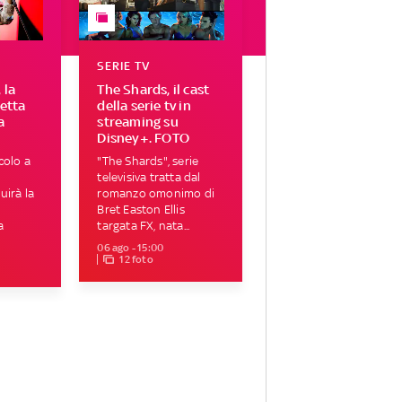
SERIE TV
 la
The Shards, il cast
letta
della serie tv in
a
streaming su
Disney+. FOTO
colo a
"The Shards", serie
televisiva tratta dal
uirà la
romanzo omonimo di
Bret Easton Ellis
a
targata FX, nata...
06 ago - 15:00
12 foto