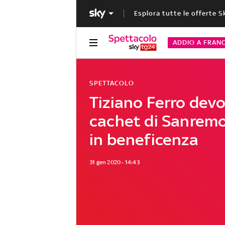
Esplora tutte le offerte S
ADDIO A FRAN
SPETTACOLO
Tiziano Ferro devol
cachet di Sanrem
in beneficenza
31 gen 2020 - 14:43