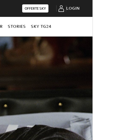
LOGIN
OFFERTE SKY
OR
STORIES
SKY TG24