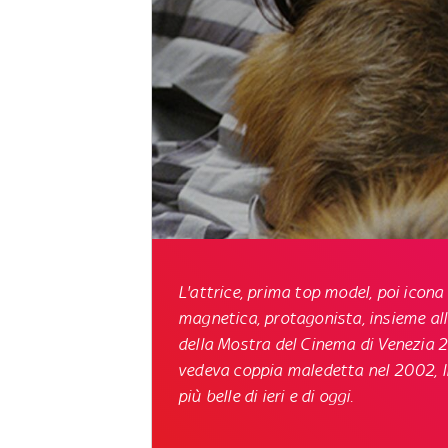
L'attrice, prima top model, poi icona
magnetica, protagonista, insieme al
della
Mostra del Cinema di Venezia 
vedeva coppia maledetta nel 2002, Irr
più belle di ieri e di oggi
.