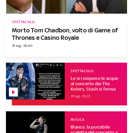
SPETTACOLO
Morto Tom Chadbon, volto di Game of
Thrones e Casino Royale
31 lug - 16:40
SPETTACOLO
Le si rompono le acque
al concerto dei The
Kolors, Stash si ferma
31 lug - 15:22
MUSICA
Blanco, la possibile
scaletta del concerto a