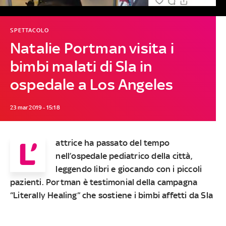
SPETTACOLO
Natalie Portman visita i
bimbi malati di Sla in
ospedale a Los Angeles
23 mar 2019 - 15:18
L’
attrice ha passato del tempo
nell’ospedale pediatrico della città,
leggendo libri e giocando con i piccoli
pazienti. Portman è testimonial della campagna
“Literally Healing” che sostiene i bimbi affetti da Sla