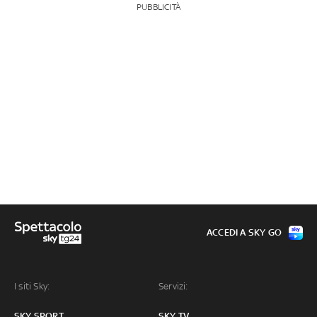
PUBBLICITÀ
ACCEDI A SKY GO
I siti Sky:
Servizi:
SKY SPORT
SKY TV