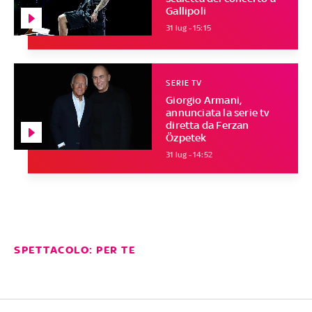
Gallipoli
31 lug - 15:15
SERIE TV
Giorgio Armani,
annunciata la serie tv
diretta da Ferzan
Özpetek
31 lug - 14:52
SPETTACOLO: PER TE