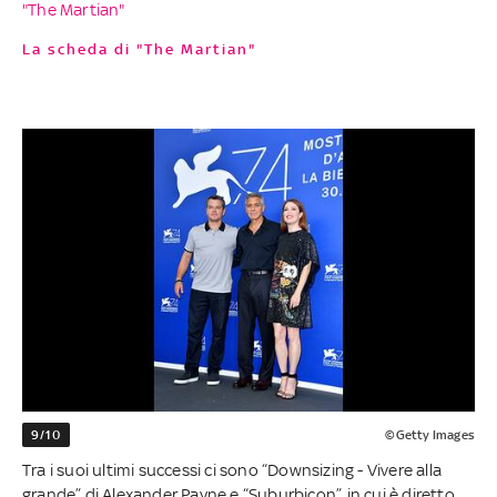
"The Martian"
La scheda di "The Martian"
9/10
©Getty Images
Tra i suoi ultimi successi ci sono “Downsizing - Vivere alla
grande” di Alexander Payne e “Suburbicon”, in cui è diretto