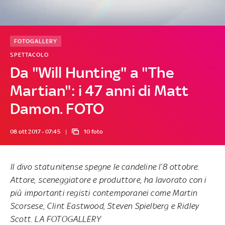
FOTOGALLERY
SPETTACOLO
Da "Will Hunting" a "The
Martian": i 47 anni di Matt
Damon. FOTO
08 ott 2017 - 07:45
10 foto
Il divo statunitense spegne le candeline l’8 ottobre.
Attore, sceneggiatore e produttore, ha lavorato con i
più importanti registi contemporanei come Martin
Scorsese, Clint Eastwood, Steven Spielberg e Ridley
Scott. LA FOTOGALLERY