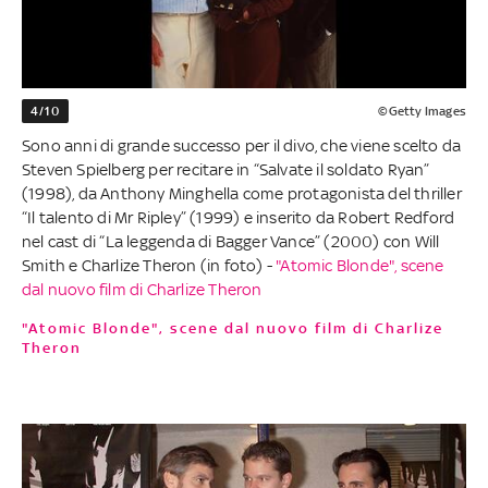
4/10
©Getty Images
Sono anni di grande successo per il divo, che viene scelto da
Steven Spielberg per recitare in “Salvate il soldato Ryan”
(1998), da Anthony Minghella come protagonista del thriller
“Il talento di Mr Ripley” (1999) e inserito da Robert Redford
nel cast di “La leggenda di Bagger Vance” (2000) con Will
Smith e Charlize Theron (in foto) -
"Atomic Blonde", scene
dal nuovo film di Charlize Theron
"Atomic Blonde", scene dal nuovo film di Charlize
Theron