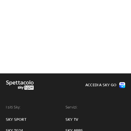
ACCEDI A SKY GO
I siti Sky:
Servizi:
SKY SPORT
SKY TV
SKY TG24
SKY APPS