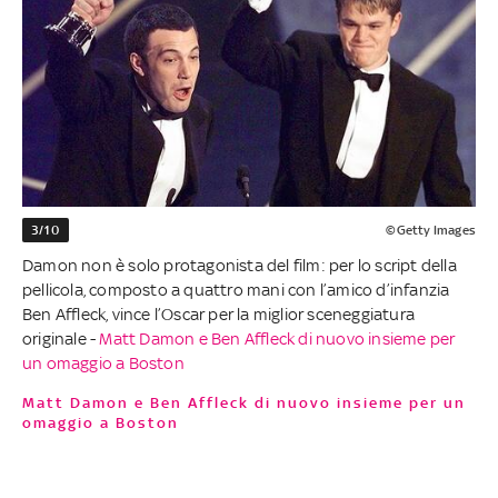
3/10
©Getty Images
Damon non è solo protagonista del film: per lo script della
pellicola, composto a quattro mani con l’amico d’infanzia
Ben Affleck, vince l’Oscar per la miglior sceneggiatura
originale -
Matt Damon e Ben Affleck di nuovo insieme per
un omaggio a Boston
Matt Damon e Ben Affleck di nuovo insieme per un
omaggio a Boston