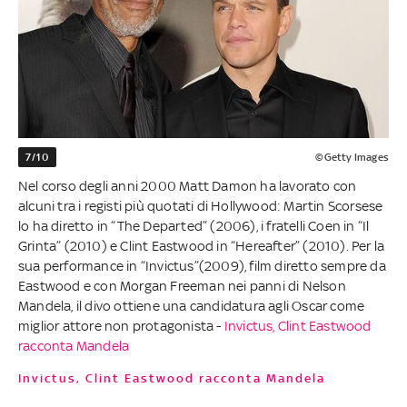
7/10
©Getty Images
Nel corso degli anni 2000 Matt Damon ha lavorato con
alcuni tra i registi più quotati di Hollywood: Martin Scorsese
lo ha diretto in “The Departed” (2006), i fratelli Coen in “Il
Grinta” (2010) e Clint Eastwood in “Hereafter” (2010). Per la
sua performance in “Invictus”(2009), film diretto sempre da
Eastwood e con Morgan Freeman nei panni di Nelson
Mandela, il divo ottiene una candidatura agli Oscar come
miglior attore non protagonista -
Invictus, Clint Eastwood
racconta Mandela
Invictus, Clint Eastwood racconta Mandela