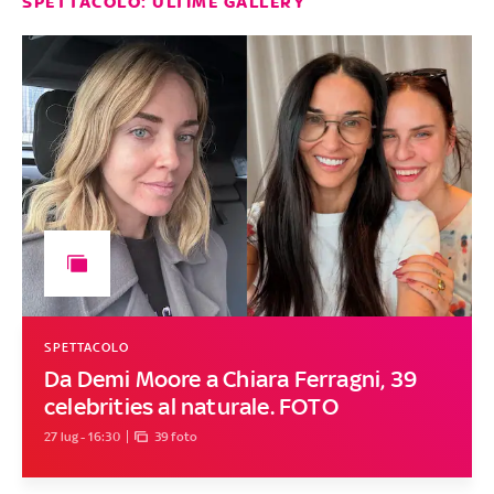
SPETTACOLO: ULTIME GALLERY
SPETTACOLO
Da Demi Moore a Chiara Ferragni, 39
celebrities al naturale. FOTO
27 lug - 16:30
39 foto