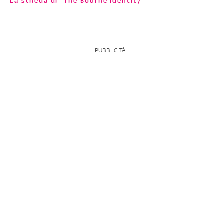
La scheda di "The Bourne Identity"
PUBBLICITÀ