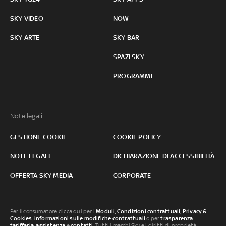
SKY VIDEO
NOW
SKY ARTE
SKY BAR
SPAZI SKY
PROGRAMMI
Note legali:
GESTIONE COOKIE
COOKIE POLICY
NOTE LEGALI
DICHIARAZIONE DI ACCESSIBILITÀ
OFFERTA SKY MEDIA
CORPORATE
Per il consumatore clicca qui per i
Moduli, Condizioni contrattuali
,
Privacy &
Cookies
,
informazioni sulle modifiche contrattuali
o per
trasparenza
tariffaria
,
assistenza
e
contatti
. Tutti i marchi Sky e i diritti di proprietà