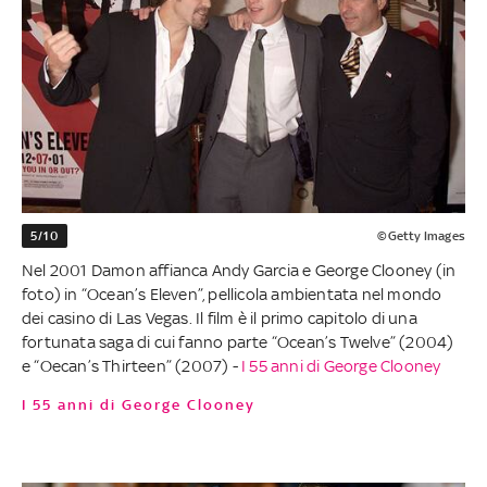
5/10
©Getty Images
Nel 2001 Damon affianca Andy Garcia e George Clooney (in
foto) in “Ocean’s Eleven”, pellicola ambientata nel mondo
dei casino di Las Vegas. Il film è il primo capitolo di una
fortunata saga di cui fanno parte “Ocean’s Twelve” (2004)
e “Oecan’s Thirteen” (2007) -
I 55 anni di George Clooney
I 55 anni di George Clooney