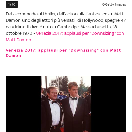
1/10
©Getty Images
Dalla commedia al thriller, dall’action alla fantascienza: Matt
Damon, uno degli attori più versatili di Hollywood, spegne 47
candeline. Il divo è nato a Cambridge, Massachusetts, l’8
ottobre 1970 -
Venezia 2017: applausi per "Downsizing" con
Matt Damon
Venezia 2017: applausi per "Downsizing" con Matt
Damon