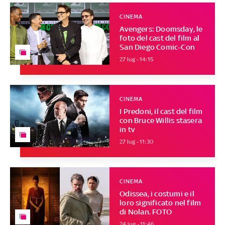
CINEMA
Avengers: Doomsday, le
foto del cast del film al
San Diego Comic-Con
27 lug - 14:15
CINEMA
I Predoni, il cast del film
con Bruce Willis stasera
in tv
27 lug - 11:30
CINEMA
Odissea, i costumi e il
loro significato nel film
di Nolan. FOTO
24 lug - 11:46