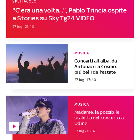
SPETTACOLO
"C'era una volta...", Pablo Trincia ospite
a Stories su Sky Tg24 VIDEO
27 lug - 21:40
MUSICA
Concerti all'alba, da
Antonacci a Cosmo: i
più belli dell'estate
27 lug - 17:40
MUSICA
Madame, la possibile
scaletta del concerto a
Udine
27 lug - 16:37