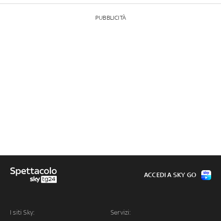
PUBBLICITÀ
ACCEDI A SKY GO
I siti Sky:
Servizi: