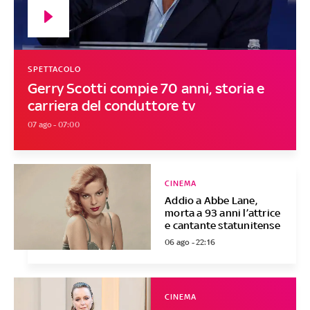
SPETTACOLO
Gerry Scotti compie 70 anni, storia e
carriera del conduttore tv
07 ago - 07:00
CINEMA
Addio a Abbe Lane,
morta a 93 anni l’attrice
e cantante statunitense
06 ago - 22:16
CINEMA