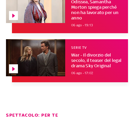
Odissea, Samantha
Morton spiega perché
non ha lavorato per un
anno
06 ago - 19:13
SERIE TV
War - Il divorzio del
secolo, il teaser del legal
drama Sky Original
06 ago - 17:02
SPETTACOLO: PER TE