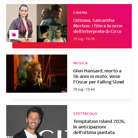
CINEMA
Odissea, Samantha
Morton: i film e le serie
dell'interprete di Circe
29 lug - 14:05
MUSICA
Glen Hansard, morto a
56 anni in moto: vinse
l’Oscar per Falling Slowl
29 lug - 13:44
SPETTACOLO
Temptation Island 2026,
le anticipazioni
dell’ultima puntata