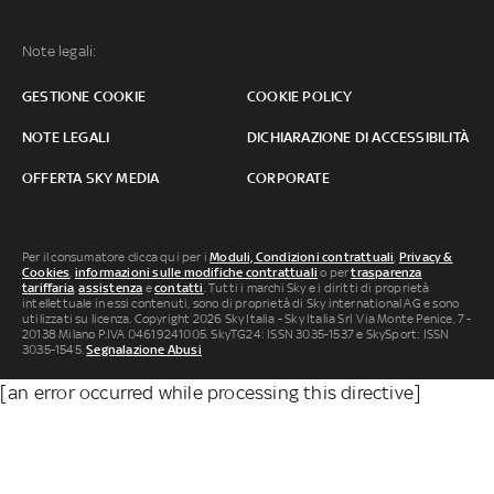
Note legali:
GESTIONE COOKIE
COOKIE POLICY
NOTE LEGALI
DICHIARAZIONE DI ACCESSIBILITÀ
OFFERTA SKY MEDIA
CORPORATE
Per il consumatore clicca qui per i
Moduli, Condizioni contrattuali
,
Privacy &
Cookies
,
informazioni sulle modifiche contrattuali
o per
trasparenza
tariffaria
,
assistenza
e
contatti
. Tutti i marchi Sky e i diritti di proprietà
intellettuale in essi contenuti, sono di proprietà di Sky international AG e sono
utilizzati su licenza. Copyright 2026 Sky Italia - Sky Italia Srl Via Monte Penice, 7 -
20138 Milano P.IVA 04619241005. SkyTG24: ISSN 3035-1537 e SkySport: ISSN
3035-1545.
Segnalazione Abusi
[an error occurred while processing this directive]