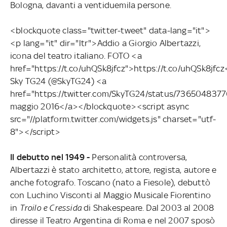
Bologna, davanti a ventiduemila persone.
<blockquote class="twitter-tweet" data-lang="it">
<p lang="it" dir="ltr">Addio a Giorgio Albertazzi,
icona del teatro italiano. FOTO <a
href="https://t.co/uhQSk8jfcz">https://t.co/uhQSk8jf
Sky TG24 (@SkyTG24) <a
href="https://twitter.com/SkyTG24/status/73650483
maggio 2016</a></blockquote><script async
src="//platform.twitter.com/widgets.js" charset="utf-
8"></script>
Il debutto nel 1949 -
Personalità controversa,
Albertazzi è stato architetto, attore, regista, autore e
anche fotografo. Toscano (nato a Fiesole), debuttò
con Luchino Visconti al Maggio Musicale Fiorentino
in
Troilo e Cressida
di Shakespeare. Dal 2003 al 2008
diresse il Teatro Argentina di Roma e nel 2007 sposò