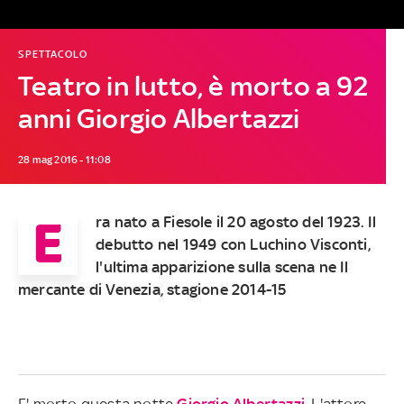
SPETTACOLO
Teatro in lutto, è morto a 92
anni Giorgio Albertazzi
28 mag 2016 - 11:08
E
ra nato a Fiesole il 20 agosto del 1923. Il
debutto nel 1949 con Luchino Visconti,
l'ultima apparizione sulla scena ne Il
mercante di Venezia, stagione 2014-15
E' morto questa notte
Giorgio Albertazzi
. L'attore,