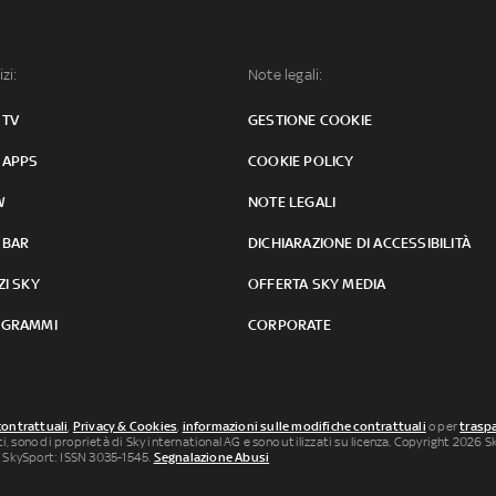
izi:
Note legali:
 TV
GESTIONE COOKIE
 APPS
COOKIE POLICY
W
NOTE LEGALI
 BAR
DICHIARAZIONE DI ACCESSIBILITÀ
ZI SKY
OFFERTA SKY MEDIA
GRAMMI
CORPORATE
contrattuali
,
Privacy & Cookies
,
informazioni sulle modifiche contrattuali
o per
traspa
uti, sono di proprietà di Sky international AG e sono utilizzati su licenza. Copyright 2026 Sky
 SkySport: ISSN 3035-1545.
Segnalazione Abusi