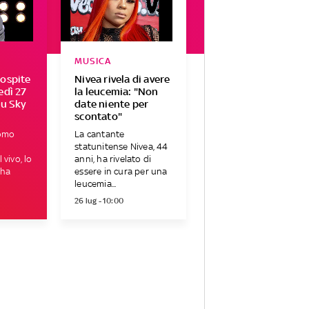
MUSICA
 ospite
Nivea rivela di avere
edì 27
la leucemia: "Non
su Sky
date niente per
scontato"
Uomo
La cantante
statunitense Nivea, 44
 vivo, lo
anni, ha rivelato di
 ha
essere in cura per una
leucemia...
26 lug - 10:00