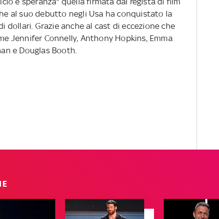
icio e speranza" quella firmata dal regista di film
che al suo debutto negli Usa ha conquistato la
di dollari. Grazie anche al cast di eccezione che
come Jennifer Connelly, Anthony Hopkins, Emma
an e Douglas Booth.
IE