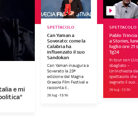
SPETTACOLO
SPETTACOLO
Can Yaman a
Pablo Trincia
Soverato: come la
a Stories, lun
Calabria ha
luglio ore 21 
influenzato il suo
Tg24
Sandokan
In tour con L’
Can Yaman inaugura a
sbagliato –
Soverato la 23ª
Un’inchiesta dal
edizione del Magna
spettacolo che
Graecia Film Festival e
segnato il suo...
racconta il...
talia e mi
26 lug - 12:30
26 lug - 13:16
olitica"