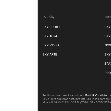
I siti Sky:
Serv
SKY SPORT
SKY
SKY TG24
SKY
SKY VIDEO
NO
SKY ARTE
SKY
SPA
PRO
Per il consumatore clicca qui per i
Moduli, Condizioni 
Sky e i diritti di proprietà intellettuale in essi conten
Milano P.IVA 04619241005. SkyTG24: ISSN 3035-1537 e