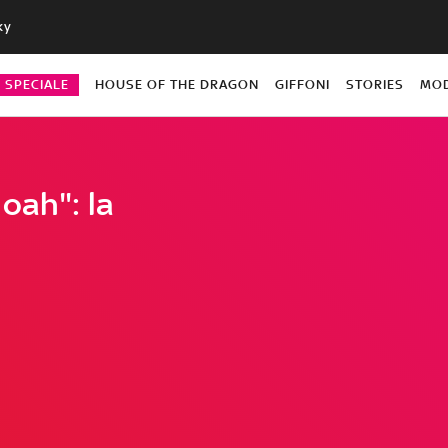
ky
O SPECIALE
HOUSE OF THE DRAGON
GIFFONI
STORIES
MO
oah": la