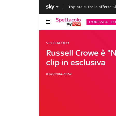
Esplora tutte le offerte S
L'ODISSEA - L
SPETTACOLO
Russell Crowe è "N
clip in esclusiva
03 apr 2014 - 10:57