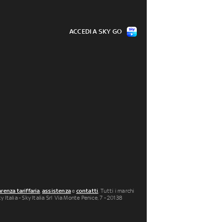
ACCEDI A SKY GO
renza tariffaria
,
assistenza
e
contatti
. Tutti i marchi
 Italia - Sky Italia Srl Via Monte Penice, 7 - 20138