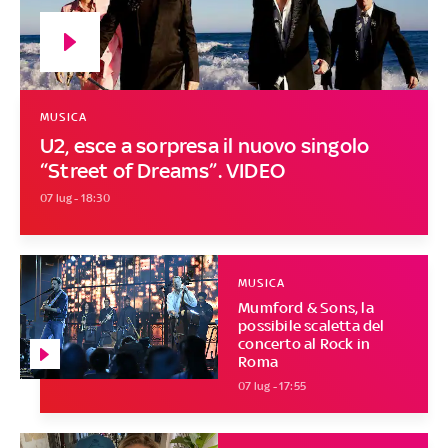
MUSICA
U2, esce a sorpresa il nuovo singolo
“Street of Dreams”. VIDEO
07 lug - 18:30
MUSICA
Mumford & Sons, la
possibile scaletta del
concerto al Rock in
Roma
07 lug - 17:55