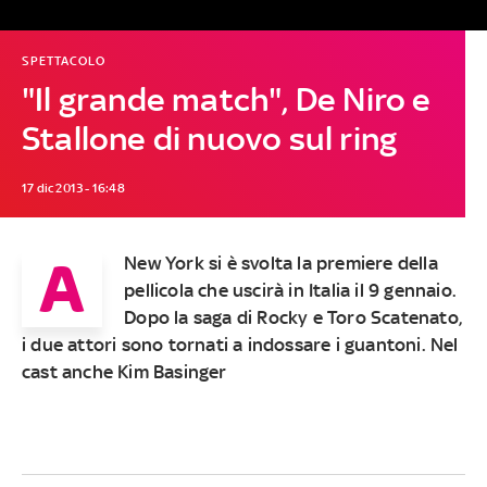
SPETTACOLO
"Il grande match", De Niro e
Stallone di nuovo sul ring
17 dic 2013 - 16:48
A
New York si è svolta la premiere della
pellicola che uscirà in Italia il 9 gennaio.
Dopo la saga di Rocky e Toro Scatenato,
i due attori sono tornati a indossare i guantoni. Nel
cast anche Kim Basinger