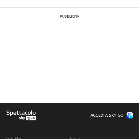
PUBBLICITÀ
ACCEDI A SKY GO
I siti Sky:
Servizi: