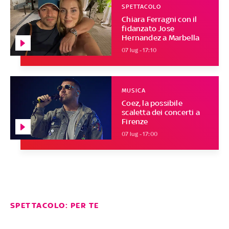
SPETTACOLO
Chiara Ferragni con il
fidanzato Jose
Hernandez a Marbella
07 lug - 17:10
MUSICA
Coez, la possibile
scaletta dei concerti a
Firenze
07 lug - 17:00
SPETTACOLO: PER TE