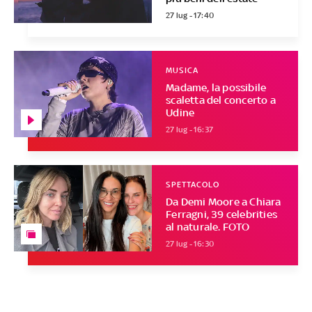
27 lug - 17:40
MUSICA
Madame, la possibile
scaletta del concerto a
Udine
27 lug - 16:37
SPETTACOLO
Da Demi Moore a Chiara
Ferragni, 39 celebrities
al naturale. FOTO
27 lug - 16:30