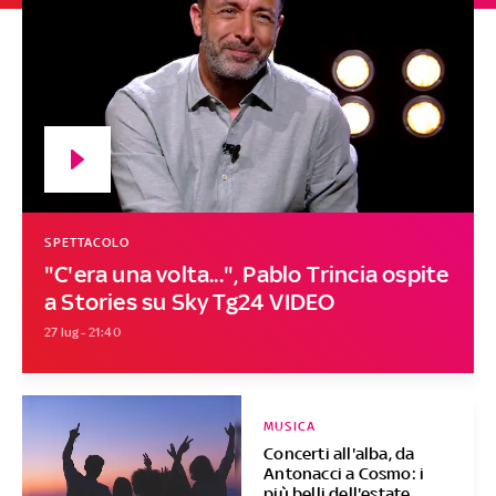
SPETTACOLO
"C'era una volta...", Pablo Trincia ospite
a Stories su Sky Tg24 VIDEO
27 lug - 21:40
MUSICA
Concerti all'alba, da
Antonacci a Cosmo: i
più belli dell'estate