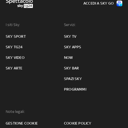
ACCEDI A SKY GO
I siti Sky:
Servizi:
SKY SPORT
SKY TV
SKY TG24
SKY APPS
SKY VIDEO
NOW
SKY ARTE
SKY BAR
SPAZI SKY
PROGRAMMI
Note legali:
GESTIONE COOKIE
COOKIE POLICY