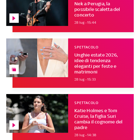
Nek a Perugia, la
possibile scaletta del
concerto
28 lug - 15:44
SPETTACOLO
Unghie estate 2026,
idee di tendenza
eleganti per feste e
matrimoni
28 lug - 15:33
SPETTACOLO
Katie Holmes e Tom
Cruise, la figlia Suri
cambia il cognome del
padre
28 lug - 14:38