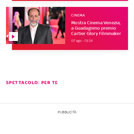
CINEMA
Mostra Cinema Venezia,
a Guadagnino premio
Cartier Glory Filmmaker
07 ago - 13:24
SPETTACOLO: PER TE
PUBBLICITÀ