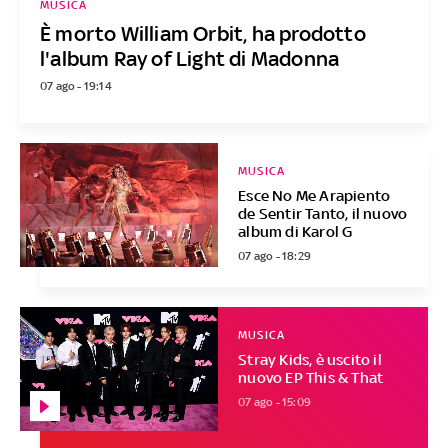
MUSICA
È morto William Orbit, ha prodotto
l'album Ray of Light di Madonna
07 ago - 19:14
MUSICA
Esce No Me Arapiento
de Sentir Tanto, il nuovo
album di Karol G
07 ago - 18:29
MUSICA
Stray Kids, è uscito il
nuovo EP This & That
07 ago - 15:09