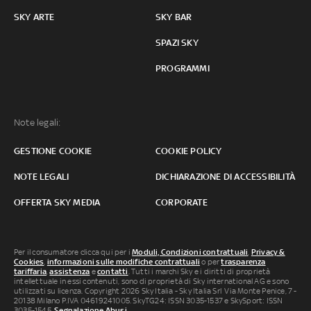
SKY ARTE
SKY BAR
SPAZI SKY
PROGRAMMI
Note legali:
GESTIONE COOKIE
COOKIE POLICY
NOTE LEGALI
DICHIARAZIONE DI ACCESSIBILITÀ
OFFERTA SKY MEDIA
CORPORATE
Per il consumatore clicca qui per i
Moduli, Condizioni contrattuali
,
Privacy &
Cookies
,
informazioni sulle modifiche contrattuali
o per
trasparenza
tariffaria
,
assistenza
e
contatti
. Tutti i marchi Sky e i diritti di proprietà
intellettuale in essi contenuti, sono di proprietà di Sky international AG e sono
utilizzati su licenza. Copyright 2026 Sky Italia - Sky Italia Srl Via Monte Penice, 7 -
20138 Milano P.IVA 04619241005. SkyTG24: ISSN 3035-1537 e SkySport: ISSN
3035-1545.
Segnalazione Abusi