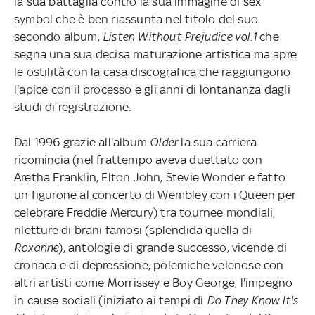
la sua battaglia contro la sua immagine di sex
symbol che è ben riassunta nel titolo del suo
secondo album,
Listen Without Prejudice vol.1
che
segna una sua decisa maturazione artistica ma apre
le ostilità con la casa discografica che raggiungono
l'apice con il processo e gli anni di lontananza dagli
studi di registrazione.
Dal 1996 grazie all'album
Older
la sua carriera
ricomincia (nel frattempo aveva duettato con
Aretha Franklin, Elton John, Stevie Wonder e fatto
un figurone al concerto di Wembley con i Queen per
celebrare Freddie Mercury) tra tournee mondiali,
riletture di brani famosi (splendida quella di
Roxanne
), antologie di grande successo, vicende di
cronaca e di depressione, polemiche velenose con
altri artisti come Morrissey e Boy George, l'impegno
in cause sociali (iniziato ai tempi di
Do They Know It's