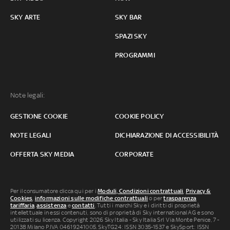
SKY ARTE
SKY BAR
SPAZI SKY
PROGRAMMI
Note legali:
GESTIONE COOKIE
COOKIE POLICY
NOTE LEGALI
DICHIARAZIONE DI ACCESSIBILITÀ
OFFERTA SKY MEDIA
CORPORATE
Per il consumatore clicca qui per i
Moduli, Condizioni contrattuali
,
Privacy &
Cookies
,
informazioni sulle modifiche contrattuali
o per
trasparenza
tariffaria
,
assistenza
e
contatti
. Tutti i marchi Sky e i diritti di proprietà
intellettuale in essi contenuti, sono di proprietà di Sky international AG e sono
utilizzati su licenza. Copyright 2026 Sky Italia - Sky Italia Srl Via Monte Penice, 7 -
20138 Milano P.IVA 04619241005. SkyTG24: ISSN 3035-1537 e SkySport: ISSN