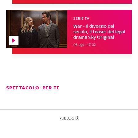
SERIE TV
War - Il divorzio del
secolo, il teaser del legal
drama Sky Original
06 ago - 17:02
SPETTACOLO: PER TE
PUBBLICITÀ