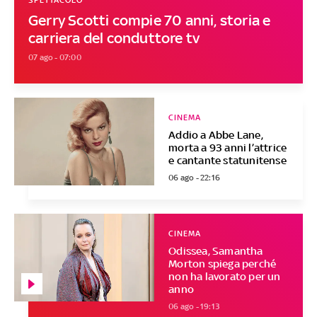
SPETTACOLO
Gerry Scotti compie 70 anni, storia e
carriera del conduttore tv
07 ago - 07:00
CINEMA
Addio a Abbe Lane,
morta a 93 anni l’attrice
e cantante statunitense
06 ago - 22:16
CINEMA
Odissea, Samantha
Morton spiega perché
non ha lavorato per un
anno
06 ago - 19:13