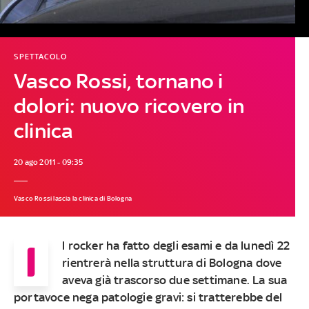
SPETTACOLO
Vasco Rossi, tornano i
dolori: nuovo ricovero in
clinica
20 ago 2011 - 09:35
Vasco Rossi lascia la clinica di Bologna
I
l rocker ha fatto degli esami e da lunedì 22
rientrerà nella struttura di Bologna dove
aveva già trascorso due settimane. La sua
portavoce nega patologie gravi: si tratterebbe del