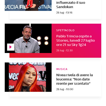
influenzato il suo
Sandokan
26 lug - 13:16
SPETTACOLO
Pablo Trincia ospite a
Stories, lunedì 27 luglio
ore 21 su Sky Tg24
26 lug - 12:30
MUSICA
Nivea rivela di avere la
leucemia: "Non date
niente per scontato"
26 lug - 10:00