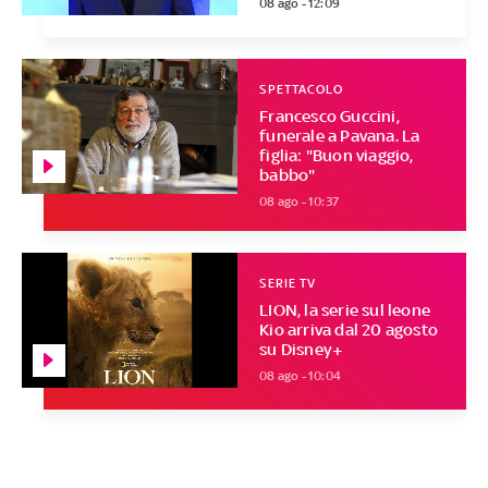
08 ago - 12:09
SPETTACOLO
Francesco Guccini,
funerale a Pavana. La
figlia: "Buon viaggio,
babbo"
08 ago - 10:37
SERIE TV
LION, la serie sul leone
Kio arriva dal 20 agosto
su Disney+
08 ago - 10:04