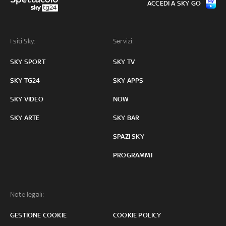
ACCEDI A SKY GO
I siti Sky:
Servizi:
SKY SPORT
SKY TV
SKY TG24
SKY APPS
SKY VIDEO
NOW
SKY ARTE
SKY BAR
SPAZI SKY
PROGRAMMI
Note legali:
GESTIONE COOKIE
COOKIE POLICY