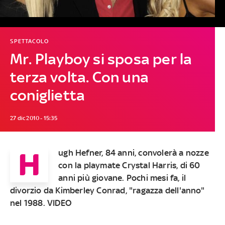
SPETTACOLO
Mr. Playboy si sposa per la
terza volta. Con una
coniglietta
27 dic 2010 - 15:35
H
ugh Hefner, 84 anni, convolerà a nozze
con la playmate Crystal Harris, di 60
anni più giovane. Pochi mesi fa, il
divorzio da Kimberley Conrad, "ragazza dell'anno"
nel 1988. VIDEO