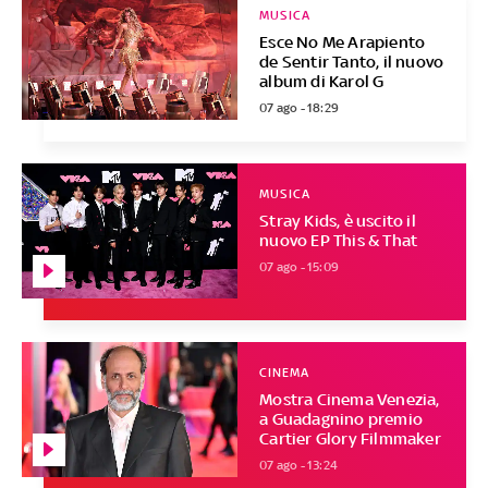
MUSICA
Esce No Me Arapiento
de Sentir Tanto, il nuovo
album di Karol G
07 ago - 18:29
MUSICA
Stray Kids, è uscito il
nuovo EP This & That
07 ago - 15:09
CINEMA
Mostra Cinema Venezia,
a Guadagnino premio
Cartier Glory Filmmaker
07 ago - 13:24