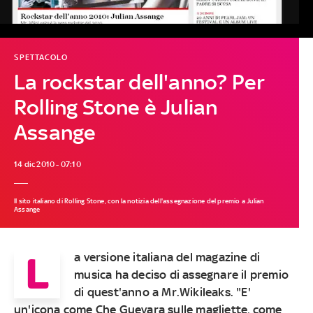
SPETTACOLO
La rockstar dell'anno? Per
Rolling Stone è Julian
Assange
14 dic 2010 - 07:10
Il sito italiano di Rolling Stone, con la notizia dell'assegnazione del premio a Julian
Assange
L
a versione italiana del magazine di
musica ha deciso di assegnare il premio
di quest'anno a Mr.Wikileaks. "E'
un'icona come Che Guevara sulle magliette, come