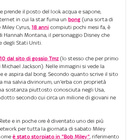
e prende il posto del look acqua e sapone,
ternet in cui la star fuma un
bong
(una sorta di
e Miley Cyrus,
18 anni
compiuti pochi mesi fa, è
di Hannah Montana, il personaggio Disney che
 degli Stati Uniti.
 10 dal sito di gossip Tmz
(lo stesso che per primo
i Michael Jackson). Nelle immagini si vede la
e e aspira dal bong. Secondo quanto scrive il sito
 ma salvia divinorum, un'erba con proprietà
Una sostanza piuttosto conosciuta negli Usa,
otto secondo cui circa un milione di giovani ne
la Rete e in poche ore è diventato uno dei più
etwork per tutta la giornata di sabato Miley
o nome
è stato storpiato in "Bob Miley"
, riferimento