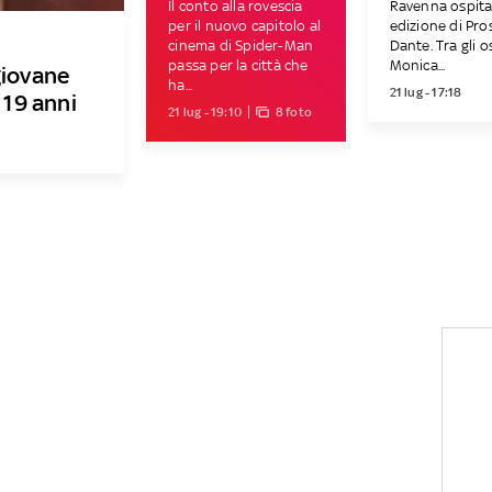
Il conto alla rovescia
Ravenna ospita
per il nuovo capitolo al
edizione di Pro
cinema di Spider-Man
Dante. Tra gli o
passa per la città che
Monica...
giovane
ha...
21 lug - 17:18
 19 anni
21 lug - 19:10
8 foto