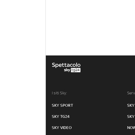
I siti Sky:
Serv
SKY SPORT
SKY
SKY TG24
SKY
SKY VIDEO
NO