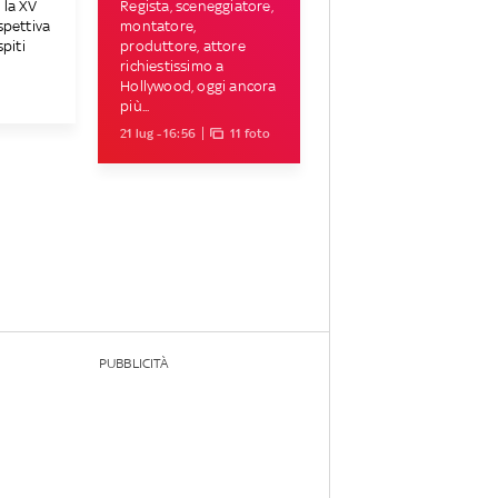
 la XV
Regista, sceneggiatore,
spettiva
montatore,
spiti
produttore, attore
richiestissimo a
Hollywood, oggi ancora
più...
21 lug - 16:56
11 foto
PUBBLICITÀ