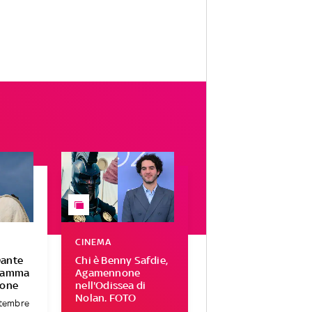
CINEMA
Dante
Chi è Benny Safdie,
gramma
Agamennone
ione
nell'Odissea di
Nolan. FOTO
ttembre