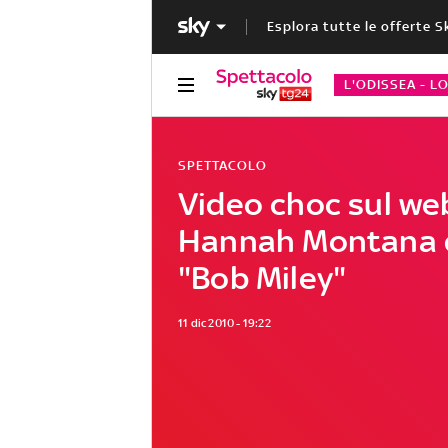
Esplora tutte le offerte S
L'ODISSEA - L
SPETTACOLO
Video choc sul web
Hannah Montana 
"Bob Miley"
11 dic 2010 - 19:22