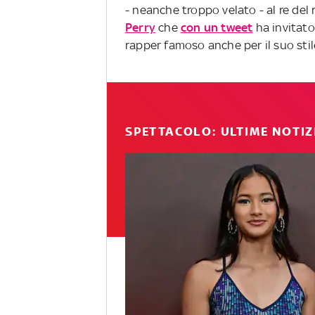
- neanche troppo velato - al re del 
Perry
che
con un tweet
ha invitato
rapper famoso anche per il suo stile
SPETTACOLO: ULTIME NOTIZ