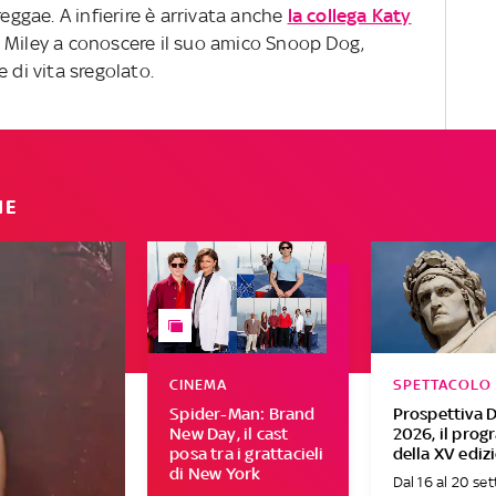
reggae. A infierire è arrivata anche
la collega Katy
 Miley a conoscere il suo amico Snoop Dog,
 di vita sregolato.
IE
CINEMA
SPETTACOLO
Spider-Man: Brand
Prospettiva 
New Day, il cast
2026, il pro
posa tra i grattacieli
della XV ediz
di New York
Dal 16 al 20 se