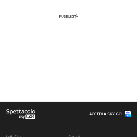
PUBBLICITÀ
ACCEDI A SKY GO
I siti Sky:
Servizi: