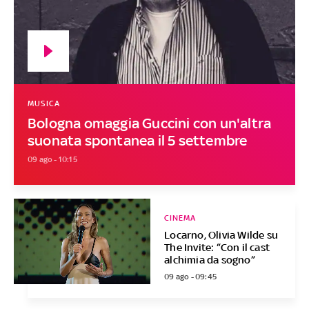
MUSICA
Bologna omaggia Guccini con un'altra
suonata spontanea il 5 settembre
09 ago - 10:15
CINEMA
Locarno, Olivia Wilde su
The Invite: “Con il cast
alchimia da sogno”
09 ago - 09:45