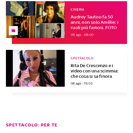
CINEMA
Audrey Tautou fa 50
anni, non solo Amélie: i
ruoli più famosi. FOTO
09 ago - 08:00
SPETTACOLO
Rita De Crescenzo e i
video con una scimmia:
che cosa si sa finora
08 ago - 15:03
SPETTACOLO: PER TE