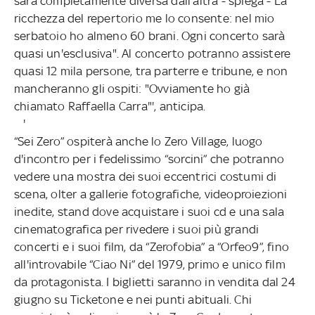
sarà completamente diversa dall'altra - spiega - La
ricchezza del repertorio me lo consente: nel mio
serbatoio ho almeno 60 brani. Ogni concerto sarà
quasi un'esclusiva". Al concerto potranno assistere
quasi 12 mila persone, tra parterre e tribune, e non
mancheranno gli ospiti: "Ovviamente ho già
chiamato Raffaella Carra"', anticipa.
'
“Sei Zero” ospiterà anche lo Zero Village, luogo
d'incontro per i fedelissimo “sorcini” che potranno
vedere una mostra dei suoi eccentrici costumi di
scena, olter a gallerie fotografiche, videoproiezioni
inedite, stand dove acquistare i suoi cd e una sala
cinematografica per rivedere i suoi più grandi
concerti e i suoi film, da “Zerofobia” a “Orfeo9”, fino
all'introvabile “Ciao Ni” del 1979, primo e unico film
da protagonista. I biglietti saranno in vendita dal 24
giugno su Ticketone e nei punti abituali. Chi