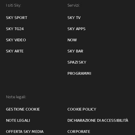
I siti Sky:
Servizi:
SKY SPORT
SKY TV
SKY TG24
SKY APPS
SKY VIDEO
NOW
SKY ARTE
SKY BAR
SPAZI SKY
PROGRAMMI
Note legali:
GESTIONE COOKIE
COOKIE POLICY
NOTE LEGALI
DICHIARAZIONE DI ACCESSIBILITÀ
OFFERTA SKY MEDIA
CORPORATE