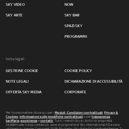
SKY VIDEO
NOW
SKY ARTE
SKY BAR
SPAZI SKY
PROGRAMMI
Note legali:
GESTIONE COOKIE
COOKIE POLICY
NOTE LEGALI
DICHIARAZIONE DI ACCESSIBILITÀ
OFFERTA SKY MEDIA
CORPORATE
Per il consumatore clicca qui per i
Moduli, Condizioni contrattuali
,
Privacy &
Cookies
,
informazioni sulle modifiche contrattuali
o per
trasparenza
tariffaria
,
assistenza
e
contatti
. Tutti i marchi Sky e i diritti di proprietà
intellettuale in essi contenuti, sono di proprietà di Sky international AG e sono
utilizzati su licenza. Copyright 2026 Sky Italia - Sky Italia Srl Via Monte Penice, 7 -