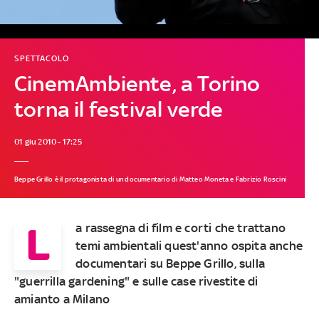
SPETTACOLO
CinemAmbiente, a Torino
torna il festival verde
01 giu 2010 - 17:25
Beppe Grillo è il protagonista di un documentario di Matteo Moneta e Fabrizio Roscini
L
a rassegna di film e corti che trattano
temi ambientali quest'anno ospita anche
documentari su Beppe Grillo, sulla
"guerrilla gardening" e sulle case rivestite di
amianto a Milano