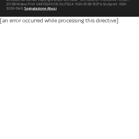
20138 Milano P.IVA 04619241005. SkyTG24: ISSN 3035-1537 e SkySport: ISSN
3035-1545.
Segnalazione Abusi
[an error occurred while processing this directive]