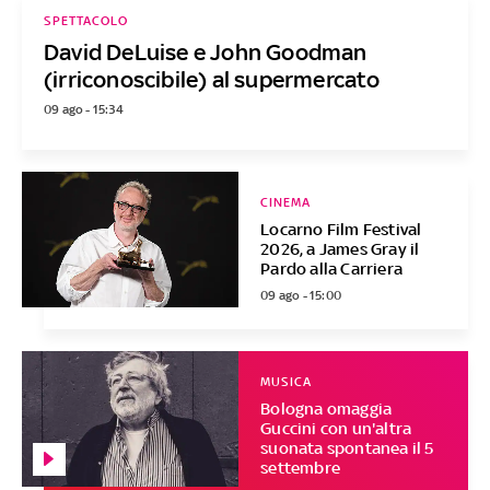
SPETTACOLO
David DeLuise e John Goodman
(irriconoscibile) al supermercato
09 ago - 15:34
CINEMA
Locarno Film Festival
2026, a James Gray il
Pardo alla Carriera
09 ago - 15:00
MUSICA
Bologna omaggia
Guccini con un'altra
suonata spontanea il 5
settembre