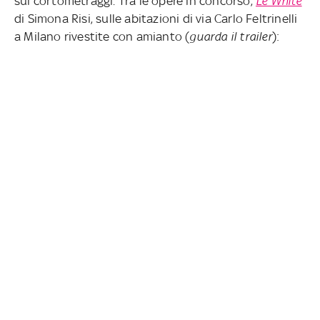
sui cortometraggi. Tra le opere in concorso,
Le White
di Simona Risi, sulle abitazioni di via Carlo Feltrinelli
a Milano rivestite con amianto (
guarda il trailer
):