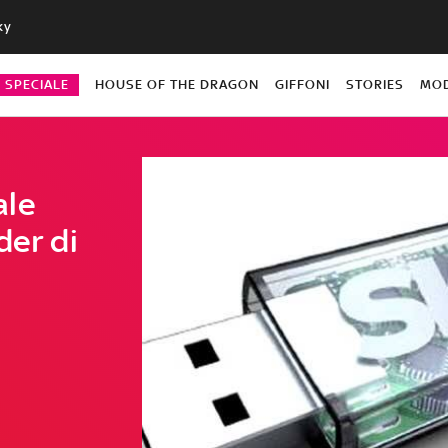
ky
O SPECIALE
HOUSE OF THE DRAGON
GIFFONI
STORIES
MO
ale
der di