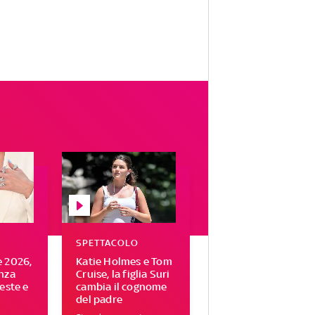
SPETTACOLO
e 2026,
Katie Holmes e Tom
enza
Cruise, la figlia Suri
feste e
cambia il cognome
del padre