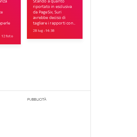
ganza
Stando a quanto
riportato in esclusiva
te
da PageSix, Suri
avrebbe deciso di
aperle
tagliare i rapporti con...
28 lug - 14:38
12 foto
PUBBLICITÀ