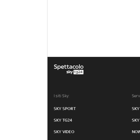
I siti Sky:
Serv
SKY SPORT
SKY
SKY TG24
SKY
SKY VIDEO
NO