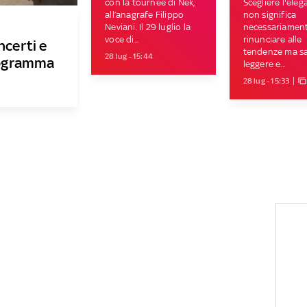
con la tournée di Nek,
Scegliere l'ele
all’anagrafe Filippo
non significa
Neviani. Il 29 luglio la
necessariamen
voce di...
rinunciare alle
ncerti e
tendenze ma s
28 lug - 15:44
programma
leggere e...
28 lug - 15:33