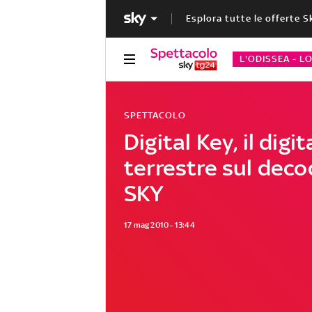
Esplora tutte le offerte S
L'ODISSEA - L
SPETTACOLO
Digital Key, il digit
terrestre sul deco
SKY
17 mag 2010 - 13:44