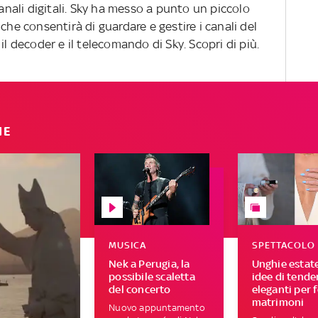
canali digitali. Sky ha messo a punto un piccolo
che consentirà di guardare e gestire i canali del
il decoder e il telecomando di Sky. Scopri di più.
IE
MUSICA
SPETTACOLO
Nek a Perugia, la
Unghie estat
possibile scaletta
idee di tend
del concerto
eleganti per 
matrimoni
Nuovo appuntamento