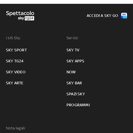
ACCEDI A SKY GO
I siti Sky:
Servizi:
SKY SPORT
SKY TV
SKY TG24
SKY APPS
SKY VIDEO
NOW
SKY ARTE
SKY BAR
SPAZI SKY
PROGRAMMI
Note legali: