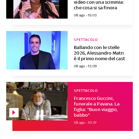
video con una scimmia:
che cosa si sa finora
08 ago - 15:03
SPETTACOLO
Ballando con le stelle
2026, Alessandro Matri
è il primo nome del cast
08 ago - 12:09
SPETTACOLO
Francesco Guccini,
funerale a Pavana. La
figlia: "Buon viaggio,
babbo"
08 ago - 10:37