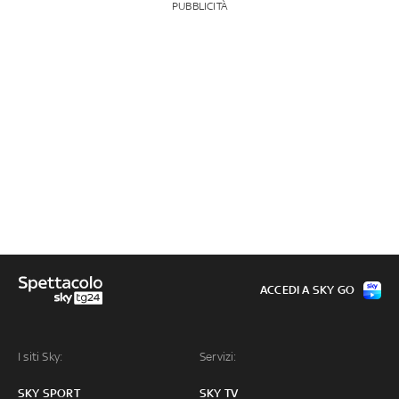
PUBBLICITÀ
ACCEDI A SKY GO
I siti Sky:
Servizi:
SKY SPORT
SKY TV