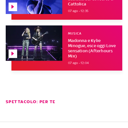
Cattolica
07 ago - 12:35
MUSICA
Madonna e Kylie
Minogue, esce oggi Love
sensation (Afterhours
Mix)
07 ago - 12:04
SPETTACOLO: PER TE