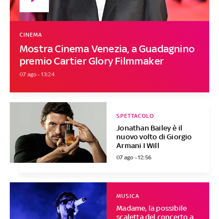
CINEMA
Mostra Cinema Venezia, a Guadagnino
premio Cartier Glory Filmmaker
07 ago - 13:24
SPETTACOLO
Jonathan Bailey è il
nuovo volto di Giorgio
Armani I Will
07 ago - 12:56
MUSICA
Madame, la possibile
scaletta del concerto a