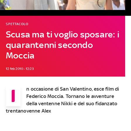
SPETTACOLO
Scusa ma ti voglio sposare: i
quarantenni secondo
Moccia
12 feb 2010 - 12:23
I
n occasione di San Valentino, esce film di
Federico Moccia. Tornano le avventure
della ventenne Nikki e del suo fidanzato
trentanovenne Alex