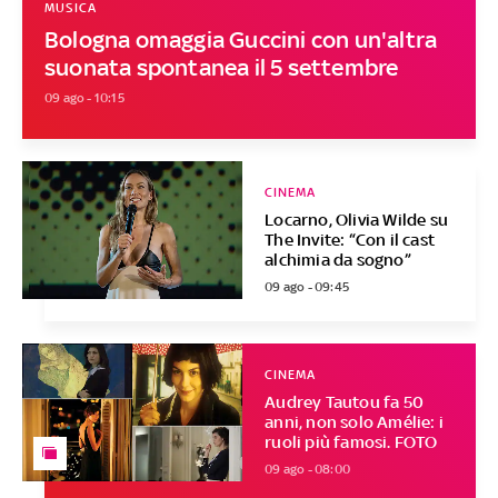
MUSICA
Bologna omaggia Guccini con un'altra
suonata spontanea il 5 settembre
09 ago - 10:15
CINEMA
Locarno, Olivia Wilde su
The Invite: “Con il cast
alchimia da sogno”
09 ago - 09:45
CINEMA
Audrey Tautou fa 50
anni, non solo Amélie: i
ruoli più famosi. FOTO
09 ago - 08:00