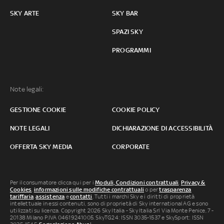
SKY ARTE
SKY BAR
SPAZI SKY
PROGRAMMI
Note legali:
GESTIONE COOKIE
COOKIE POLICY
NOTE LEGALI
DICHIARAZIONE DI ACCESSIBILITÀ
OFFERTA SKY MEDIA
CORPORATE
Per il consumatore clicca qui per i
Moduli, Condizioni contrattuali
,
Privacy &
Cookies
,
informazioni sulle modifiche contrattuali
o per
trasparenza
tariffaria
,
assistenza
e
contatti
. Tutti i marchi Sky e i diritti di proprietà
intellettuale in essi contenuti, sono di proprietà di Sky international AG e sono
utilizzati su licenza. Copyright 2026 Sky Italia - Sky Italia Srl Via Monte Penice, 7 -
20138 Milano P.IVA 04619241005. SkyTG24: ISSN 3035-1537 e SkySport: ISSN