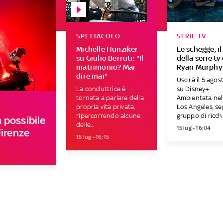
SPETTACOLO
SERIE TV
Michelle Hunziker
Le schegge, il
su Giulio Berruti: "Il
della serie tv 
matrimonio? Mai
Ryan Murphy
dire mai"
Uscirà il 5 ago
La conduttrice è
su Disney+.
tornata a parlare della
Ambientata nel
propria vita privata,
Los Angeles, s
ripercorrendo alcune
gruppo di ricchi.
 possibile
delle...
15 lug - 16:04
Firenze
15 lug - 16:15