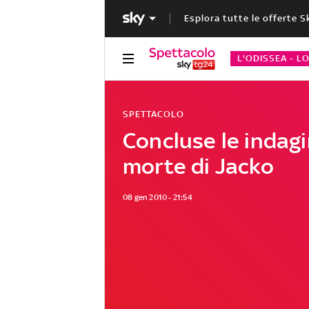
Esplora tutte le offerte S
L'ODISSEA - L
SPETTACOLO
Concluse le indagi
morte di Jacko
08 gen 2010 - 21:54