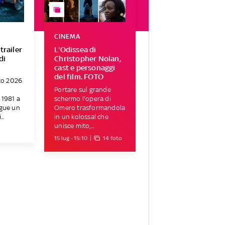
CINEMA
 trailer
L'Odissea di
di
Christopher Nolan,
cast e personaggi
del film. FOTO
sto 2026
Portare sul grande
 1981 a
schermo l'opera di
egue un
Omero trasformandola
..
in un kolossal che
unisce mito,...
15 lug - 15:10
14 foto