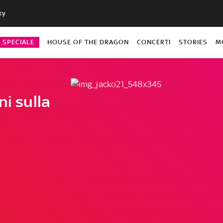
ky
O SPECIALE
HOUSE OF THE DRAGON
CONCERTI
STORIES
M
ni sulla