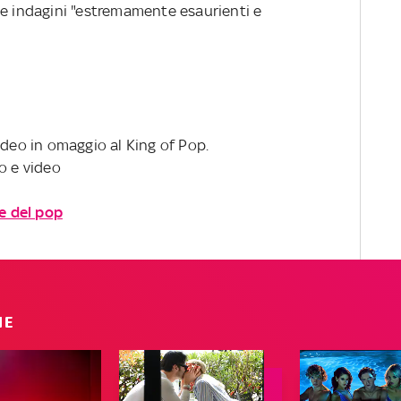
le indagini "estremamente esaurienti e
ideo in omaggio al King of Pop.
o e video
re del pop
IE