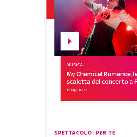
MUSICA
My Chemical Romance, la
scaletta del concerto a 
15 lug - 16:27
SPETTACOLO: PER TE