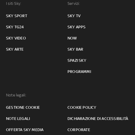
I siti Sky:
Servizi:
SKY SPORT
SKY TV
SKY TG24
SKY APPS
SKY VIDEO
NOW
SKY ARTE
SKY BAR
SPAZI SKY
PROGRAMMI
Note legali:
GESTIONE COOKIE
COOKIE POLICY
NOTE LEGALI
DICHIARAZIONE DI ACCESSIBILITÀ
OFFERTA SKY MEDIA
CORPORATE