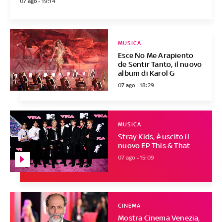
07 ago - 19:14
MUSICA
Esce No Me Arapiento
de Sentir Tanto, il nuovo
album di Karol G
07 ago - 18:29
MUSICA
Stray Kids, è uscito il
nuovo EP This & That
07 ago - 15:09
CINEMA
Mostra Cinema Venezia,