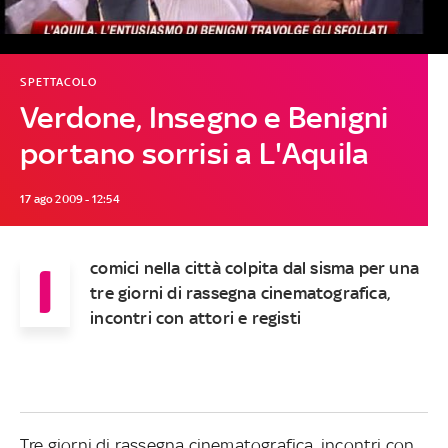
SPETTACOLO
Verdone, Insegno e Benigni
portano sorrisi a L'Aquila
17 ago 2009 - 12:54
I
comici nella città colpita dal sisma per una
tre giorni di rassegna cinematografica,
incontri con attori e registi
Tre giorni di rassegna cinematografica, incontri con