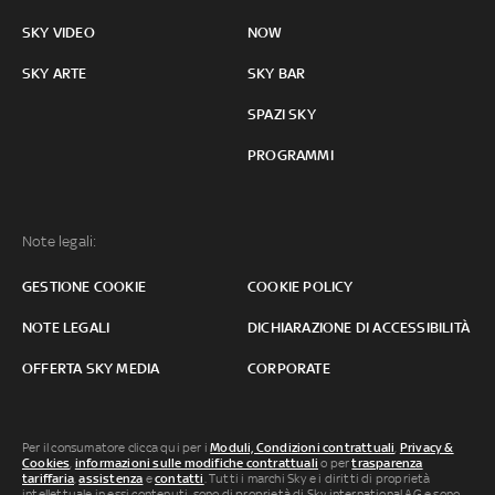
SKY VIDEO
NOW
SKY ARTE
SKY BAR
SPAZI SKY
PROGRAMMI
Note legali:
GESTIONE COOKIE
COOKIE POLICY
NOTE LEGALI
DICHIARAZIONE DI ACCESSIBILITÀ
OFFERTA SKY MEDIA
CORPORATE
Per il consumatore clicca qui per i
Moduli, Condizioni contrattuali
,
Privacy &
Cookies
,
informazioni sulle modifiche contrattuali
o per
trasparenza
tariffaria
,
assistenza
e
contatti
. Tutti i marchi Sky e i diritti di proprietà
intellettuale in essi contenuti, sono di proprietà di Sky international AG e sono