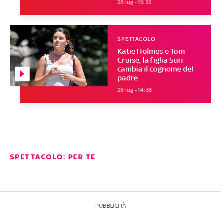
28 lug - 15:33
SPETTACOLO
Katie Holmes e Tom
Cruise, la figlia Suri
cambia il cognome del
padre
28 lug - 14:38
SPETTACOLO: PER TE
PUBBLICITÀ