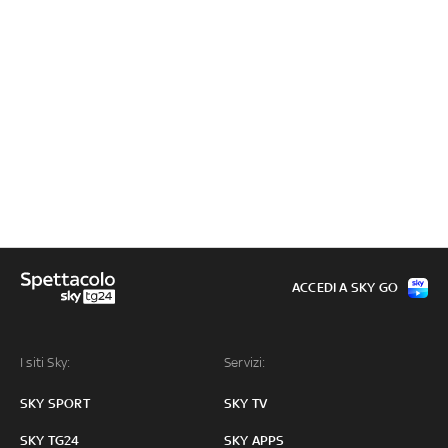
ACCEDI A SKY GO
I siti Sky:
Servizi:
SKY SPORT
SKY TV
SKY TG24
SKY APPS