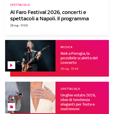
SPETTACOLO
Al Faro Festival 2026, concerti e
spettacoli a Napoli. Il programma
28 lug - 17:59
MUSICA
Nek a Perugia, la
possibile scaletta del
concerto
28 lug - 15:44
SPETTACOLO
Unghie estate 2026,
idee di tendenza
eleganti per feste e
matrimoni