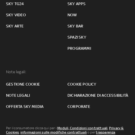
SKY TG24
SKY APPS
SKY VIDEO
NOW
SKY ARTE
SKY BAR
SPAZI SKY
PROGRAMMI
Note legali:
GESTIONE COOKIE
COOKIE POLICY
NOTE LEGALI
DICHIARAZIONE DI ACCESSIBILITÀ
OFFERTA SKY MEDIA
CORPORATE
Per il consumatore clicca qui per i
Moduli, Condizioni contrattuali
,
Privacy &
Cookies
,
informazioni sulle modifiche contrattuali
o per
trasparenza