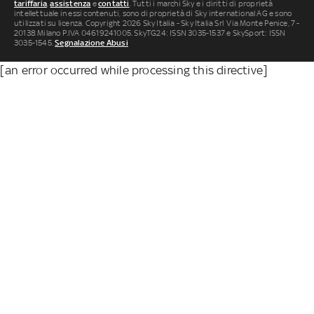
tariffaria
,
assistenza
e
contatti
. Tutti i marchi Sky e i diritti di proprietà
intellettuale in essi contenuti, sono di proprietà di Sky international AG e sono
utilizzati su licenza. Copyright 2026 Sky Italia - Sky Italia Srl Via Monte Penice, 7 -
20138 Milano P.IVA 04619241005. SkyTG24: ISSN 3035-1537 e SkySport: ISSN
3035-1545.
Segnalazione Abusi
[an error occurred while processing this directive]