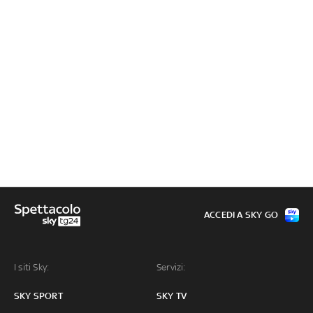
ACCEDI A SKY GO
I siti Sky:
Servizi:
SKY SPORT
SKY TV