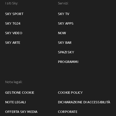
I siti Sky:
Servizi:
SKY SPORT
SKY TV
SKY TG24
SKY APPS
SKY VIDEO
NOW
SKY ARTE
SKY BAR
SPAZI SKY
PROGRAMMI
Note legali:
GESTIONE COOKIE
COOKIE POLICY
NOTE LEGALI
DICHIARAZIONE DI ACCESSIBILITÀ
OFFERTA SKY MEDIA
CORPORATE