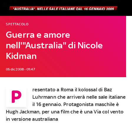
SPETTACOLO
Guerra e amore
nell'"Australia" di Nicole
Kidman
05 dic 2008 - 01:47
P
resentato a Roma il kolossal di Baz
Luhrmann che arriverà nelle sale italiane
il 16 gennaio. Protagonista maschile è
Hugh Jackman, per una film che è una Via col vento
in versione australiana