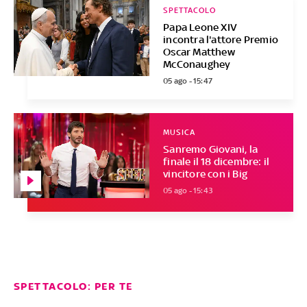
SPETTACOLO
Papa Leone XIV
incontra l'attore Premio
Oscar Matthew
McConaughey
05 ago - 15:47
MUSICA
Sanremo Giovani, la
finale il 18 dicembre: il
vincitore con i Big
05 ago - 15:43
SPETTACOLO: PER TE