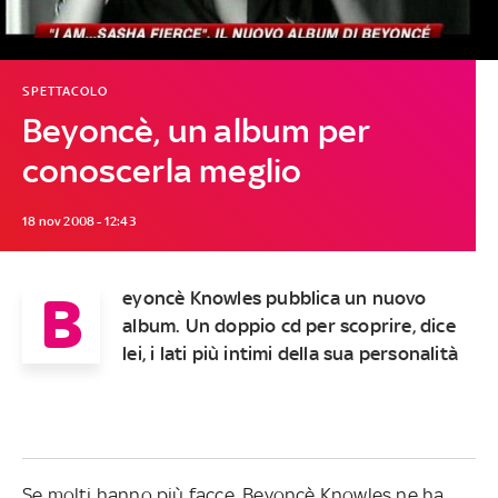
SPETTACOLO
Beyoncè, un album per
conoscerla meglio
18 nov 2008 - 12:43
B
eyoncè Knowles pubblica un nuovo
album. Un doppio cd per scoprire, dice
lei, i lati più intimi della sua personalità
Se molti hanno più facce, Beyoncè Knowles ne ha