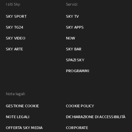
I siti Sky:
Servizi:
SKY SPORT
SKY TV
SKY TG24
SKY APPS
SKY VIDEO
NOW
SKY ARTE
SKY BAR
SPAZI SKY
PROGRAMMI
Note legali:
GESTIONE COOKIE
COOKIE POLICY
NOTE LEGALI
DICHIARAZIONE DI ACCESSIBILITÀ
OFFERTA SKY MEDIA
CORPORATE