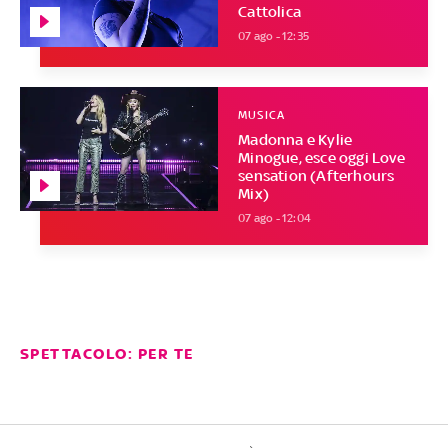
Cattolica
07 ago - 12:35
MUSICA
Madonna e Kylie
Minogue, esce oggi Love
sensation (Afterhours
Mix)
07 ago - 12:04
SPETTACOLO: PER TE