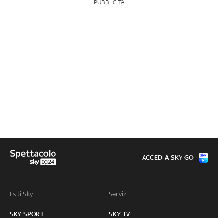
PUBBLICITÀ
ACCEDI A SKY GO
I siti Sky:
Servizi:
SKY SPORT
SKY TV