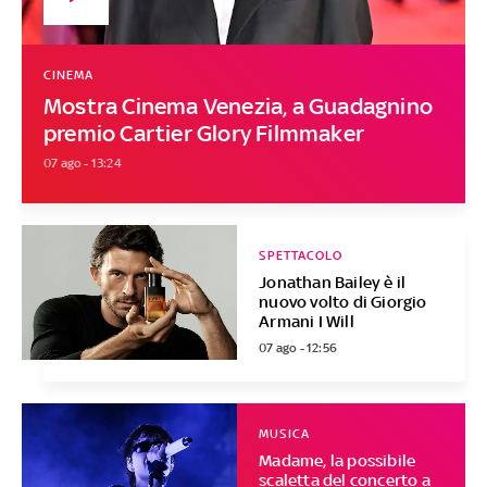
CINEMA
Mostra Cinema Venezia, a Guadagnino
premio Cartier Glory Filmmaker
07 ago - 13:24
SPETTACOLO
Jonathan Bailey è il
nuovo volto di Giorgio
Armani I Will
07 ago - 12:56
MUSICA
Madame, la possibile
scaletta del concerto a