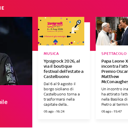
IE
MUSICA
SPETTACOLO
Ypsigrock 2026, al
Papa Leone X
via il boutique
incontra l'at
festival dell’estate a
Premio Osca
Castelbuono
Matthew
McConaughe
Dal 6 al 9 agosto il
borgo siciliano di
Un incontro in
Castelbuono torna a
ha attirato l’at
trasformarsi nella
nella Basilica d
ile
capitale della...
Pietro al termine
05 ago - 16:24
05 ago - 15:47