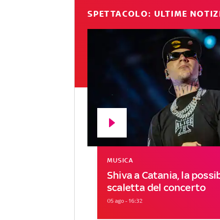
SPETTACOLO: ULTIME NOTIZ
MUSICA
Shiva a Catania, la possib
scaletta del concerto
05 ago - 16:32