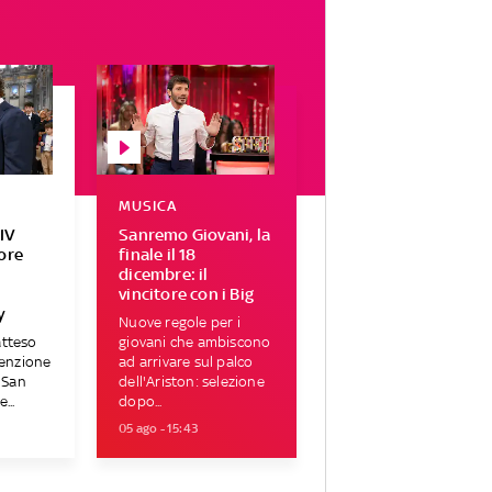
MUSICA
IV
Sanremo Giovani, la
tore
finale il 18
r
dicembre: il
vincitore con i Big
y
Nuove regole per i
atteso
giovani che ambiscono
tenzione
ad arrivare sul palco
i San
dell'Ariston: selezione
...
dopo...
05 ago - 15:43