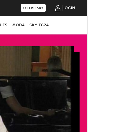
LOGIN
OFFERTE SKY
RIES
MODA
SKY TG24