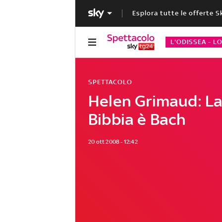
Esplora tutte le offerte S
L'ODISSEA - L
SPETTACOLO
Helen Grimaud: La
Bibbia è Bach
20 ott 2008 - 12:42