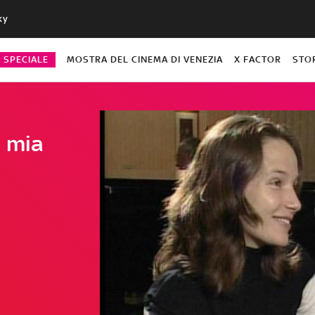
ky
O SPECIALE
MOSTRA DEL CINEMA DI VENEZIA
X FACTOR
STO
 mia